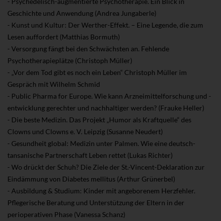
- Psychedelisch-augmentierte Psychotherapie. Ein Blick in
Geschichte und Anwendung (Andrea Jungaberle)
- Kunst und Kultur: Der Werther-Effekt. – Eine Legende, die zum
Lesen auffordert (Matthias Bormuth)
- Versorgung fängt bei den Schwächsten an. Fehlende
Psychotherapieplätze (Christoph Müller)
- „Vor dem Tod gibt es noch ein Leben“ Christoph Müller im
Gespräch mit Wilhelm Schmid
- Public Pharma for Europe. Wie kann Arzneimittelforschung und -
entwicklung gerechter und nachhaltiger werden? (Frauke Heller)
- Die beste Medizin. Das Projekt „Humor als Kraftquelle“ des
Clowns und Clowns e. V. Leipzig (Susanne Neudert)
- Gesundheit global: Medizin unter Palmen. Wie eine deutsch-
tansanische Partnerschaft Leben rettet (Lukas Richter)
- Wo drückt der Schuh? Die Ziele der St.-Vincent-Deklaration zur
Eindämmung von Diabetes mellitus (Arthur Grünerbel)
- Ausbildung & Studium: Kinder mit angeborenem Herzfehler.
Pflegerische Beratung und Unterstützung der Eltern in der
perioperativen Phase (Vanessa Schanz)