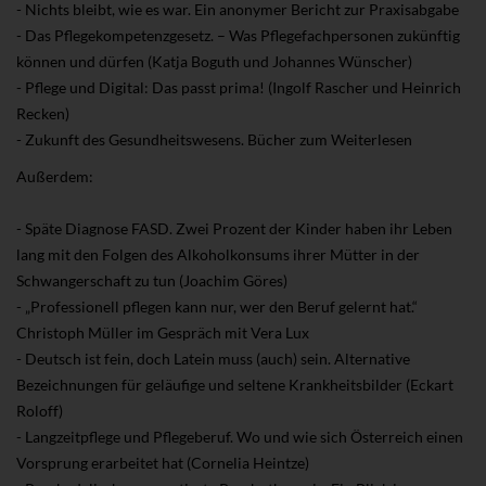
- Nichts bleibt, wie es war. Ein anonymer Bericht zur Praxisabgabe
- Das Pflegekompetenzgesetz. – Was Pflegefachpersonen zukünftig
können und dürfen (Katja Boguth und Johannes Wünscher)
- Pflege und Digital: Das passt prima! (Ingolf Rascher und Heinrich
Recken)
- Zukunft des Gesundheitswesens. Bücher zum Weiterlesen
Außerdem:
- Späte Diagnose FASD. Zwei Prozent der Kinder haben ihr Leben
lang mit den Folgen des Alkoholkonsums ihrer Mütter in der
Schwangerschaft zu tun (Joachim Göres)
- „Professionell pflegen kann nur, wer den Beruf gelernt hat.“
Christoph Müller im Gespräch mit Vera Lux
- Deutsch ist fein, doch Latein muss (auch) sein. Alternative
Bezeichnungen für geläufige und seltene Krankheitsbilder (Eckart
Roloff)
- Langzeitpflege und Pflegeberuf. Wo und wie sich Österreich einen
Vorsprung erarbeitet hat (Cornelia Heintze)