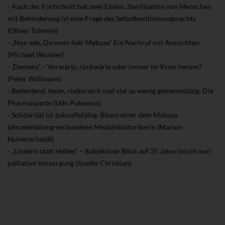
- Auch der Fortschritt hat zwei Enden. Sterilisation von Menschen
mit Behinderung ist eine Frage des Selbstbestimmungsrechts
(Oliver Tolmein)
- „Nun ade, Du mein lieb‘ Mabuse“ Ein Nachruf mit Aussichten
(Michael Wunder)
- ‚Demenz‘ – Vorwärts, rückwärts oder immer im Kreis herum?
(Peter Wißmann)
- Bedeutend, teuer, risikoreich und viel zu wenig gemeinnützig: Die
Pharmasparte (Udo Puteanus)
- Solidarität ist zukunftsfähig. Bilanz einer dem Mabuse
jahrzehntelang verbundene Medizinhistorikerin (Marion
Hulverscheidt)
- „Lindern statt Heilen“ – Subjektiver Blick auf 35 Jahre (nicht nur)
palliative Versorgung (Anette Christian)