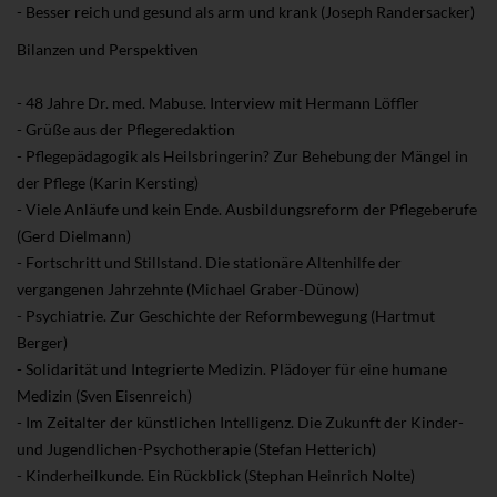
- Besser reich und gesund als arm und krank (Joseph Randersacker)
Bilanzen und Perspektiven
- 48 Jahre Dr. med. Mabuse. Interview mit Hermann Löffler
- Grüße aus der Pflegeredaktion
- Pflegepädagogik als Heilsbringerin? Zur Behebung der Mängel in
der Pflege (Karin Kersting)
- Viele Anläufe und kein Ende. Ausbildungsreform der Pflegeberufe
(Gerd Dielmann)
- Fortschritt und Stillstand. Die stationäre Altenhilfe der
vergangenen Jahrzehnte (Michael Graber-Dünow)
- Psychiatrie. Zur Geschichte der Reformbewegung (Hartmut
Berger)
- Solidarität und Integrierte Medizin. Plädoyer für eine humane
Medizin (Sven Eisenreich)
- Im Zeitalter der künstlichen Intelligenz. Die Zukunft der Kinder-
und Jugendlichen-Psychotherapie (Stefan Hetterich)
- Kinderheilkunde. Ein Rückblick (Stephan Heinrich Nolte)