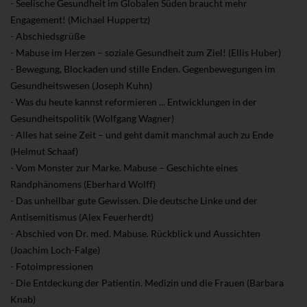
- Seelische Gesundheit im Globalen Süden braucht mehr
Engagement! (Michael Huppertz)
- Abschiedsgrüße
- Mabuse im Herzen – soziale Gesundheit zum Ziel! (Ellis Huber)
- Bewegung, Blockaden und stille Enden. Gegenbewegungen im
Gesundheitswesen (Joseph Kuhn)
- Was du heute kannst reformieren ... Entwicklungen in der
Gesundheitspolitik (Wolfgang Wagner)
- Alles hat seine Zeit – und geht damit manchmal auch zu Ende
(Helmut Schaaf)
- Vom Monster zur Marke. Mabuse – Geschichte eines
Randphänomens (Eberhard Wolff)
- Das unheilbar gute Gewissen. Die deutsche Linke und der
Antisemitismus (Alex Feuerherdt)
- Abschied von Dr. med. Mabuse. Rückblick und Aussichten
(Joachim Loch-Falge)
- Fotoimpressionen
- Die Entdeckung der Patientin. Medizin und die Frauen (Barbara
Knab)