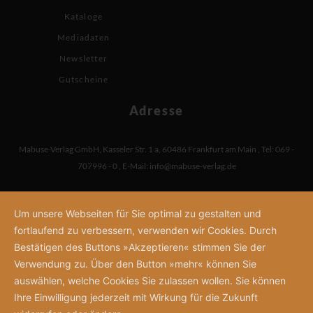
Kataloge
Mediadaten
Newsletter
Gutscheine
Adresse
Mabuse-Verlag GmbH
,
Kasseler Str. 1 a
,
60486 Frankfurt am Main
,
Tel: 069 -
707996 - 0
,
E-Mail:
info@mabuse-verlag.de
Um unsere Webseiten für Sie optimal zu gestalten und
fortlaufend zu verbessern, verwenden wir Cookies. Durch
Bestätigen des Buttons »Akzeptieren« stimmen Sie der
Verwendung zu. Über den Button »mehr« können Sie
auswählen, welche Cookies Sie zulassen wollen. Sie können
Ihre Einwilligung jederzeit mit Wirkung für die Zukunft