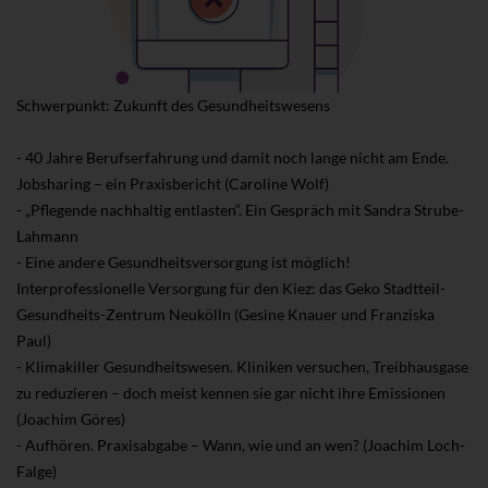
Schwerpunkt: Zukunft des Gesundheitswesens
- 40 Jahre Berufserfahrung und damit noch lange nicht am Ende.
Jobsharing – ein Praxisbericht (Caroline Wolf)
- „Pflegende nachhaltig entlasten“. Ein Gespräch mit Sandra Strube-
Lahmann
- Eine andere Gesundheitsversorgung ist möglich!
Interprofessionelle Versorgung für den Kiez: das Geko Stadtteil-
Gesundheits-Zentrum Neukölln (Gesine Knauer und Franziska
Paul)
- Klimakiller Gesundheitswesen. Kliniken versuchen, Treibhausgase
zu reduzieren – doch meist kennen sie gar nicht ihre Emissionen
(Joachim Göres)
- Aufhören. Praxisabgabe – Wann, wie und an wen? (Joachim Loch-
Falge)