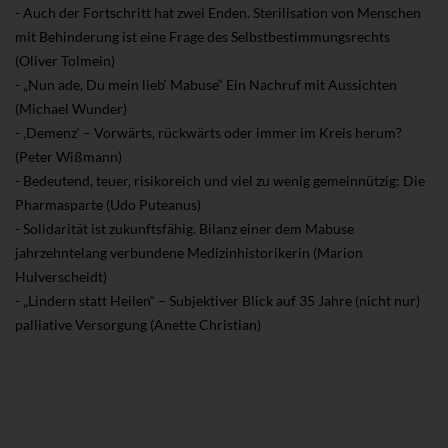
- Auch der Fortschritt hat zwei Enden. Sterilisation von Menschen
mit Behinderung ist eine Frage des Selbstbestimmungsrechts
(Oliver Tolmein)
- „Nun ade, Du mein lieb‘ Mabuse“ Ein Nachruf mit Aussichten
(Michael Wunder)
- ‚Demenz‘ – Vorwärts, rückwärts oder immer im Kreis herum?
(Peter Wißmann)
- Bedeutend, teuer, risikoreich und viel zu wenig gemeinnützig: Die
Pharmasparte (Udo Puteanus)
- Solidarität ist zukunftsfähig. Bilanz einer dem Mabuse
jahrzehntelang verbundene Medizinhistorikerin (Marion
Hulverscheidt)
- „Lindern statt Heilen“ – Subjektiver Blick auf 35 Jahre (nicht nur)
palliative Versorgung (Anette Christian)