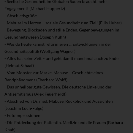
- Seelische Gesundheit im Globalen Süden braucht mehr
Engagement! (Michael Huppertz)
- Abschiedsgrüße
- Mabuse im Herzen – soziale Gesundheit zum Ziel! (Ellis Huber)
- Bewegung, Blockaden und stille Enden. Gegenbewegungen im
Gesundheitswesen (Joseph Kuhn)
- Was du heute kannst reformieren ... Entwicklungen in der
Gesundheitspolitik (Wolfgang Wagner)
- Alles hat seine Zeit – und geht damit manchmal auch zu Ende
(Helmut Schaaf)
- Vom Monster zur Marke. Mabuse – Geschichte eines
Randphänomens (Eberhard Wolff)
- Das unheilbar gute Gewissen. Die deutsche Linke und der
Antisemitismus (Alex Feuerherdt)
- Abschied von Dr. med. Mabuse. Rückblick und Aussichten
(Joachim Loch-Falge)
- Fotoimpressionen
- Die Entdeckung der Patientin. Medizin und die Frauen (Barbara
Knab)