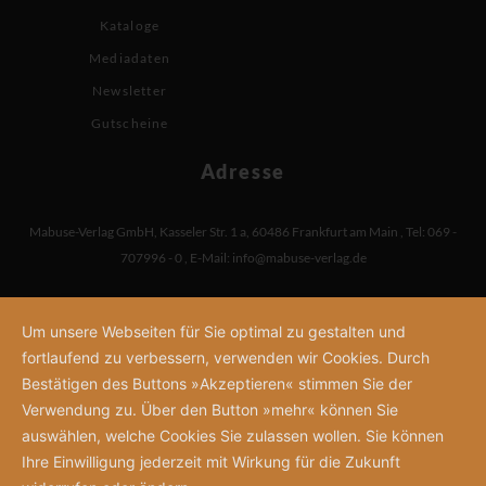
Kataloge
Mediadaten
Newsletter
Gutscheine
Adresse
Mabuse-Verlag GmbH
,
Kasseler Str. 1 a
,
60486 Frankfurt am Main
,
Tel: 069 -
707996 - 0
,
E-Mail:
info@mabuse-verlag.de
Um unsere Webseiten für Sie optimal zu gestalten und
fortlaufend zu verbessern, verwenden wir Cookies. Durch
Bestätigen des Buttons »Akzeptieren« stimmen Sie der
Verwendung zu. Über den Button »mehr« können Sie
auswählen, welche Cookies Sie zulassen wollen. Sie können
Ihre Einwilligung jederzeit mit Wirkung für die Zukunft