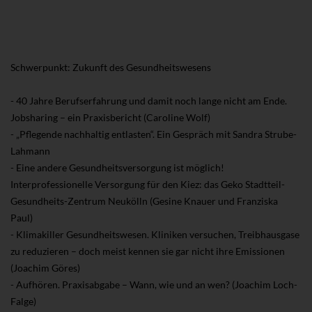
Schwerpunkt: Zukunft des Gesundheitswesens
- 40 Jahre Berufserfahrung und damit noch lange nicht am Ende.
Jobsharing – ein Praxisbericht (Caroline Wolf)
- „Pflegende nachhaltig entlasten“. Ein Gespräch mit Sandra Strube-
Lahmann
- Eine andere Gesundheitsversorgung ist möglich!
Interprofessionelle Versorgung für den Kiez: das Geko Stadtteil-
Gesundheits-Zentrum Neukölln (Gesine Knauer und Franziska
Paul)
- Klimakiller Gesundheitswesen. Kliniken versuchen, Treibhausgase
zu reduzieren – doch meist kennen sie gar nicht ihre Emissionen
(Joachim Göres)
- Aufhören. Praxisabgabe – Wann, wie und an wen? (Joachim Loch-
Falge)