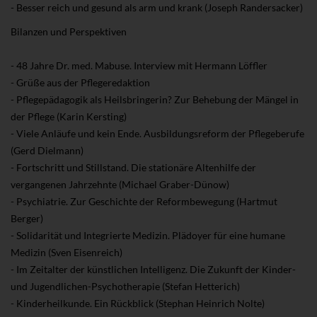
- Besser reich und gesund als arm und krank (Joseph Randersacker)
Bilanzen und Perspektiven
- 48 Jahre Dr. med. Mabuse. Interview mit Hermann Löffler
- Grüße aus der Pflegeredaktion
- Pflegepädagogik als Heilsbringerin? Zur Behebung der Mängel in
der Pflege (Karin Kersting)
- Viele Anläufe und kein Ende. Ausbildungsreform der Pflegeberufe
(Gerd Dielmann)
- Fortschritt und Stillstand. Die stationäre Altenhilfe der
vergangenen Jahrzehnte (Michael Graber-Dünow)
- Psychiatrie. Zur Geschichte der Reformbewegung (Hartmut
Berger)
- Solidarität und Integrierte Medizin. Plädoyer für eine humane
Medizin (Sven Eisenreich)
- Im Zeitalter der künstlichen Intelligenz. Die Zukunft der Kinder-
und Jugendlichen-Psychotherapie (Stefan Hetterich)
- Kinderheilkunde. Ein Rückblick (Stephan Heinrich Nolte)