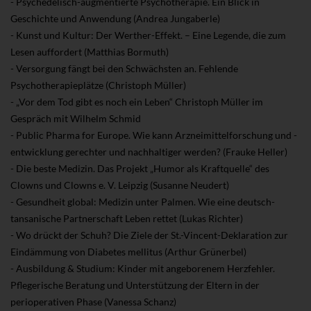
- Psychedelisch-augmentierte Psychotherapie. Ein Blick in
Geschichte und Anwendung (Andrea Jungaberle)
- Kunst und Kultur: Der Werther-Effekt. – Eine Legende, die zum
Lesen auffordert (Matthias Bormuth)
- Versorgung fängt bei den Schwächsten an. Fehlende
Psychotherapieplätze (Christoph Müller)
- „Vor dem Tod gibt es noch ein Leben“ Christoph Müller im
Gespräch mit Wilhelm Schmid
- Public Pharma for Europe. Wie kann Arzneimittelforschung und -
entwicklung gerechter und nachhaltiger werden? (Frauke Heller)
- Die beste Medizin. Das Projekt „Humor als Kraftquelle“ des
Clowns und Clowns e. V. Leipzig (Susanne Neudert)
- Gesundheit global: Medizin unter Palmen. Wie eine deutsch-
tansanische Partnerschaft Leben rettet (Lukas Richter)
- Wo drückt der Schuh? Die Ziele der St.-Vincent-Deklaration zur
Eindämmung von Diabetes mellitus (Arthur Grünerbel)
- Ausbildung & Studium: Kinder mit angeborenem Herzfehler.
Pflegerische Beratung und Unterstützung der Eltern in der
perioperativen Phase (Vanessa Schanz)