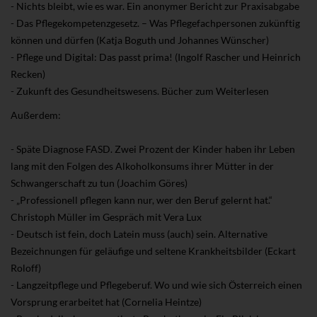
- Nichts bleibt, wie es war. Ein anonymer Bericht zur Praxisabgabe
- Das Pflegekompetenzgesetz. – Was Pflegefachpersonen zukünftig
können und dürfen (Katja Boguth und Johannes Wünscher)
- Pflege und Digital: Das passt prima! (Ingolf Rascher und Heinrich
Recken)
- Zukunft des Gesundheitswesens. Bücher zum Weiterlesen
Außerdem:
- Späte Diagnose FASD. Zwei Prozent der Kinder haben ihr Leben
lang mit den Folgen des Alkoholkonsums ihrer Mütter in der
Schwangerschaft zu tun (Joachim Göres)
- „Professionell pflegen kann nur, wer den Beruf gelernt hat.“
Christoph Müller im Gespräch mit Vera Lux
- Deutsch ist fein, doch Latein muss (auch) sein. Alternative
Bezeichnungen für geläufige und seltene Krankheitsbilder (Eckart
Roloff)
- Langzeitpflege und Pflegeberuf. Wo und wie sich Österreich einen
Vorsprung erarbeitet hat (Cornelia Heintze)