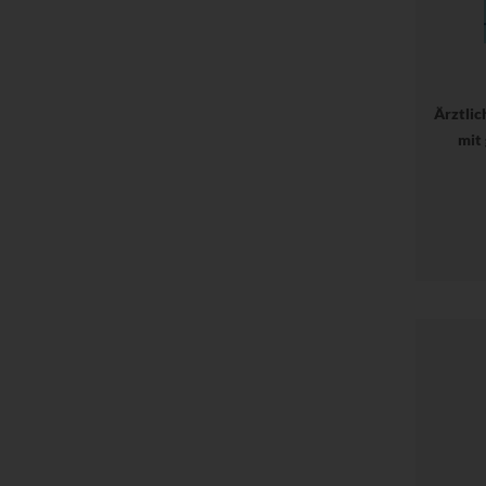
Ärztli
mit