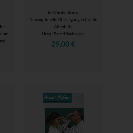
–
In Würde altern
Konzeptionelle Überlegungen für die
oher
Altenhilfe
osium
Hrsg.
: Bernd Seeberger
ard
29,00 €