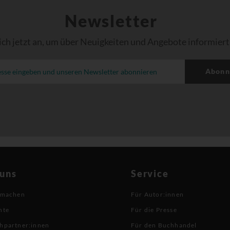
Newsletter
ich jetzt an, um über Neuigkeiten und Angebote informiert
Abonn
 uns
Service
 machen
Für Autor:innen
hte
Für die Presse
hpartner:innen
Für den Buchhandel