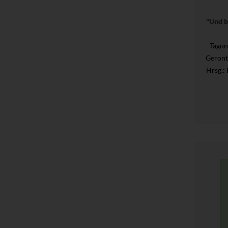
"Und bi
Tagun
Geront
Hrsg.
: