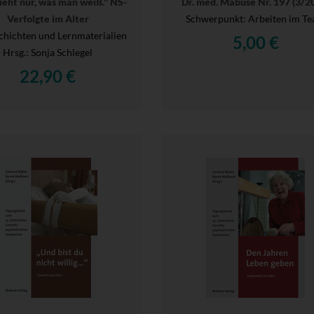
ieht nur, was man weiß." NS-
Dr. med. Mabuse Nr. 197 (3/2
Verfolgte im Alter
Schwerpunkt: Arbeiten im T
schichten und Lernmaterialien
5,00 €
Hrsg.
: Sonja Schlegel
22,90 €