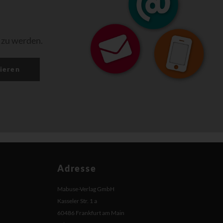
 zu werden.
ieren
Adresse
Mabuse-Verlag GmbH
Kasseler Str. 1 a
60486 Frankfurt am Main