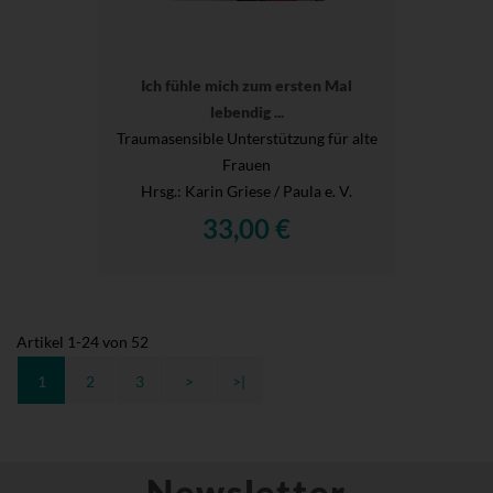
Ich fühle mich zum ersten Mal
lebendig ...
Traumasensible Unterstützung für alte
Frauen
Hrsg.
: Karin Griese / Paula e. V.
33,00 €
Artikel
1
-
24
von
52
1
2
3
>
>|
Newsletter