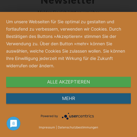
Melden Sie sich jetzt an, um über
Neuigkeiten und Angebote informiert zu
Um unsere Webseiten für Sie optimal zu gestalten und
werden.
fortlaufend zu verbessern, verwenden wir Cookies. Durch
Bestätigen des Buttons »Akzeptieren« stimmen Sie der
Verwendung zu. Über den Button »mehr« können Sie
auswählen, welche Cookies Sie zulassen wollen. Sie können
Abonnieren
Ihre Einwilligung jederzeit mit Wirkung für die Zukunft
widerrufen oder ändern.
ALLE AKZEPTIEREN
Informationen
Über uns
MEHR
AGB
Was wir machen
Datenschutz
Geschichte
Powered by
Widerrufsrecht
Ansprechpartner:innen
Impressum
|
Datenschutzbestimmungen
Versandhinweise
Jobs