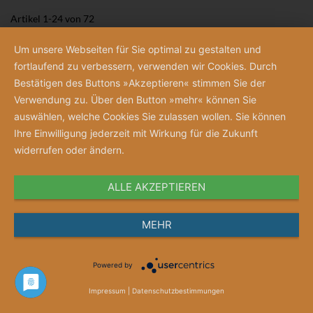
Artikel
1
-
24
von
72
1
2
3
>
>|
Um unsere Webseiten für Sie optimal zu gestalten und
fortlaufend zu verbessern, verwenden wir Cookies. Durch
Bestätigen des Buttons »Akzeptieren« stimmen Sie der
Verwendung zu. Über den Button »mehr« können Sie
Newsletter
auswählen, welche Cookies Sie zulassen wollen. Sie können
Ihre Einwilligung jederzeit mit Wirkung für die Zukunft
Melden Sie sich jetzt an, um über
widerrufen oder ändern.
Neuigkeiten und Angebote informiert zu
werden.
ALLE AKZEPTIEREN
MEHR
Abonnieren
Powered by
Impressum
|
Datenschutzbestimmungen