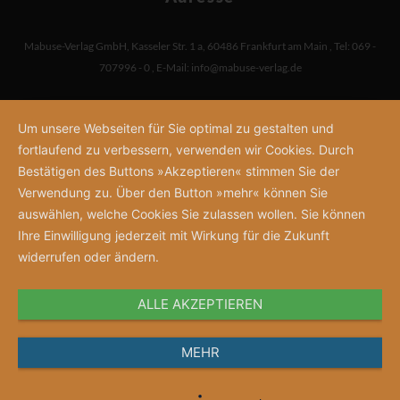
Mabuse-Verlag GmbH
,
Kasseler Str. 1 a
,
60486 Frankfurt am Main
,
Tel: 069 -
707996 - 0
,
E-Mail:
info@mabuse-verlag.de
Um unsere Webseiten für Sie optimal zu gestalten und
fortlaufend zu verbessern, verwenden wir Cookies. Durch
Bestätigen des Buttons »Akzeptieren« stimmen Sie der
Verwendung zu. Über den Button »mehr« können Sie
auswählen, welche Cookies Sie zulassen wollen. Sie können
Ihre Einwilligung jederzeit mit Wirkung für die Zukunft
widerrufen oder ändern.
ALLE AKZEPTIEREN
MEHR