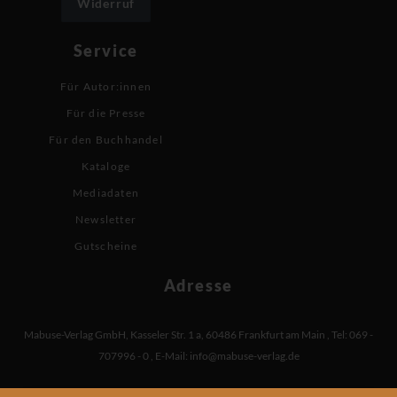
Widerruf
Service
Für Autor:innen
Für die Presse
Für den Buchhandel
Kataloge
Mediadaten
Newsletter
Gutscheine
Adresse
Mabuse-Verlag GmbH
,
Kasseler Str. 1 a
,
60486 Frankfurt am Main
,
Tel: 069 -
707996 - 0
,
E-Mail:
info@mabuse-verlag.de