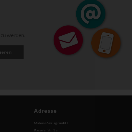
 zu werden.
ieren
Adresse
Mabuse-Verlag GmbH
Kasseler Str. 1 a