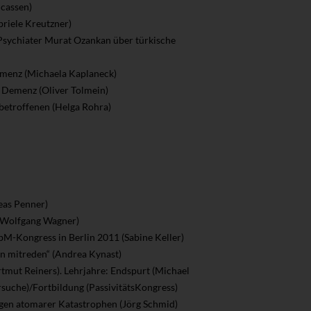
ucassen)
briele Kreutzner)
Psychiater Murat Ozankan über türkische
emenz (Michaela Kaplaneck)
 Demenz (Oliver Tolmein)
betroffenen (Helga Rohra)
eas Penner)
 (Wolfgang Wagner)
EbM-Kongress in Berlin 2011 (Sabine Keller)
n mitreden“ (Andrea Kynast)
tmut Reiners). Lehrjahre: Endspurt (Michael
rsuche)/Fortbildung (PassivitätsKongress)
lgen atomarer Katastrophen (Jörg Schmid)