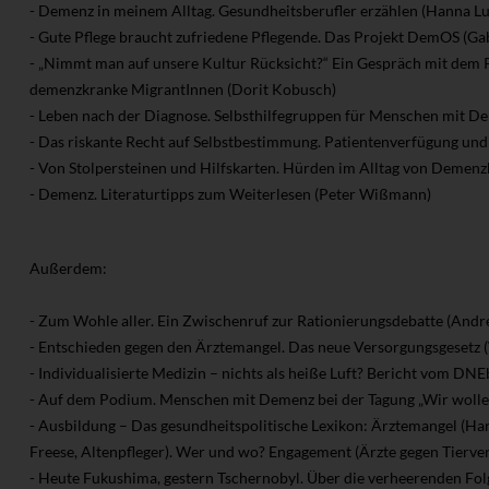
- Demenz in meinem Alltag. Gesundheitsberufler erzählen (Hanna L
- Gute Pflege braucht zufriedene Pflegende. Das Projekt DemOS (Ga
- „Nimmt man auf unsere Kultur Rücksicht?“ Ein Gespräch mit dem 
demenzkranke MigrantInnen (Dorit Kobusch)
- Leben nach der Diagnose. Selbsthilfegruppen für Menschen mit D
- Das riskante Recht auf Selbstbestimmung. Patientenverfügung und
- Von Stolpersteinen und Hilfskarten. Hürden im Alltag von Demenz
- Demenz. Literaturtipps zum Weiterlesen (Peter Wißmann)
Außerdem:
- Zum Wohle aller. Ein Zwischenruf zur Rationierungsdebatte (Andr
- Entschieden gegen den Ärztemangel. Das neue Versorgungsgesetz
- Individualisierte Medizin – nichts als heiße Luft? Bericht vom DN
- Auf dem Podium. Menschen mit Demenz bei der Tagung „Wir wolle
- Ausbildung – Das gesundheitspolitische Lexikon: Ärztemangel (Har
Freese, Altenpfleger). Wer und wo? Engagement (Ärzte gegen Tierve
- Heute Fukushima, gestern Tschernobyl. Über die verheerenden Fo