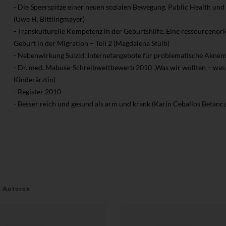
- Die Speerspitze einer neuen sozialen Bewegung. Public Health und
(Uwe H. Bittlingmayer)
- Transkulturelle Kompetenz in der Geburtshilfe. Eine ressourcenor
Geburt in der Migration – Teil 2 (Magdalena Stülb)
- Nebenwirkung Suizid. Internetangebote für problematische Aknemi
- Dr. med. Mabuse-Schreibwettbewerb 2010 „Was wir wollten – was w
Kinderärztin)
- Register 2010
- Besser reich und gesund als arm und krank (Karin Ceballos Betancu
r Autoren