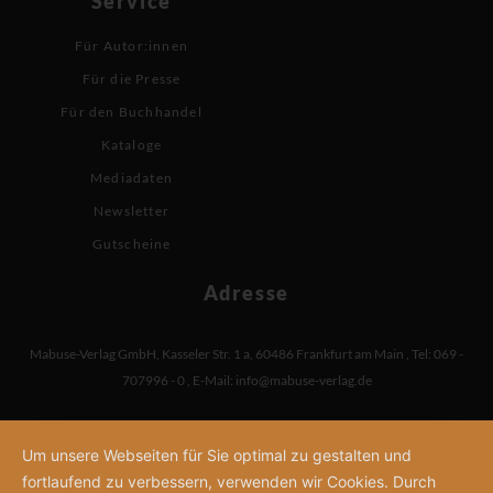
Service
Für Autor:innen
Für die Presse
Für den Buchhandel
Kataloge
Mediadaten
Newsletter
Gutscheine
Adresse
Mabuse-Verlag GmbH
,
Kasseler Str. 1 a
,
60486 Frankfurt am Main
,
Tel: 069 -
707996 - 0
,
E-Mail:
info@mabuse-verlag.de
Um unsere Webseiten für Sie optimal zu gestalten und
fortlaufend zu verbessern, verwenden wir Cookies. Durch