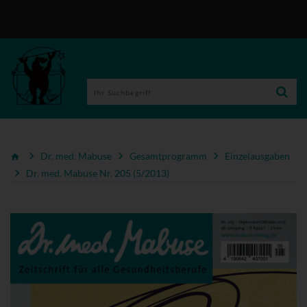
Dr. med. Mabuse
Gesamtprogramm
Einzelausgaben
Dr. med. Mabuse Nr. 205 (5/2013)