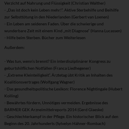
Verzicht auf Nahrung und Flüssigkeit (Christian Walther)
- „Das ist doch kein Leben mehr!“. Aktive Sterbehilfe und Beihilfe
zur Selbsttötung in den Niederlanden (Gerbert van Loenen)
- Ein Leben am seidenen Faden. Über die schwierige und
wunderbare Zeit mit einem Kind „mit Diagnose“ (Hanna Lucassen)
- Hilfe beim Sterben. Bücher zum Weiterlesen
Außerdem:
- Was tun, wenn's brennt? Ein interdisziplinärer Kongress zu
geburtshilflichen Notfällen (Franca Liedhegener)
- „Extreme Kleinteiligkeit“. Ärztetag übt Kritik an Inhalten des
Koalitionsvertrages (Wolfgang Wagner)
- Das gesundheitspolitische Lexikon: Florence Nightingale (Hubert
Kolling)
- Bewährtes fördern, Unnötiges vermeiden. Ergebnisse des
BARMER GEK Arzneimittelreports 2014 (Gerd Glaeske)
- Geschlechterkampf in der Pflege. Ein historischer Blick auf den
Beginn des 20. Jahrhunderts (Sylvelyn Hähner-Rombach)