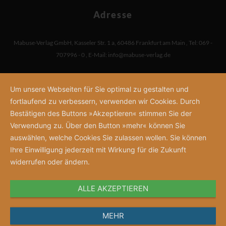
Adresse
Mabuse-Verlag GmbH
,
Kasseler Str. 1 a
,
60486 Frankfurt am Main
,
Tel: 069 -
707996 - 0
,
E-Mail:
info@mabuse-verlag.de
Um unsere Webseiten für Sie optimal zu gestalten und
fortlaufend zu verbessern, verwenden wir Cookies. Durch
Bestätigen des Buttons »Akzeptieren« stimmen Sie der
Verwendung zu. Über den Button »mehr« können Sie
auswählen, welche Cookies Sie zulassen wollen. Sie können
Ihre Einwilligung jederzeit mit Wirkung für die Zukunft
widerrufen oder ändern.
ALLE AKZEPTIEREN
MEHR