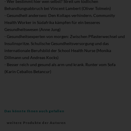
- Wer bestimmt hier wen selbst? Streit um tödlichen
Behandlungsabbruch bei Vincent Lambert (Oliver Tolmein)
- Gesundheit anderswo: Den Kollaps verhindern. Community
Health Worker in Südafrika kämpfen für ein besseres
Gesundheitswesen (Anne Jung)
- Gesundheitsexperten von morgen: Zwischen Pflasterwechsel und
Insulinspritze. Schulische Gesundheitsversorgung und das
internationale Berufsbild der School Health Nurse (Monika
Dillmann und Andreas Kocks)
- Besser reich und gesund als arm und krank. Runter vom Sofa
(Karin Ceballos Betancur)
Das könnte Ihnen auch gefallen
weitere Produkte der Autoren