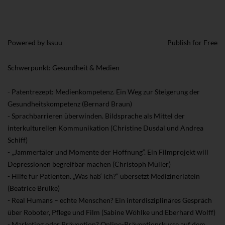
Powered by
Issuu
Publish for Free
Schwerpunkt: Gesundheit & Medien
- Patentrezept: Medienkompetenz. Ein Weg zur Steigerung der
Gesundheitskompetenz (Bernard Braun)
- Sprachbarrieren überwinden. Bildsprache als Mittel der
interkulturellen Kommunikation (Christine Dusdal und Andrea
Schiff)
- „Jammertäler und Momente der Hoffnung“. Ein Filmprojekt will
Depressionen begreifbar machen (Christoph Müller)
- Hilfe für Patienten. „Was hab‘ ich?“ übersetzt Medizinerlatein
(Beatrice Brülke)
- Real Humans – echte Menschen? Ein interdisziplinäres Gespräch
über Roboter, Pflege und Film (Sabine Wöhlke und Eberhard Wolff)
- Marketing oder Prävention? Online-Präventionskurse auf dem