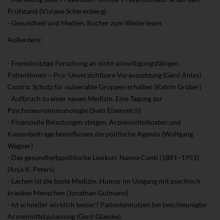
Prüfstand (Viviane Scherenberg)
- Gesundheit und Medien. Bücher zum Weiterlesen
Außerdem:
- Fremdnützige Forschung an nicht-einwilligungsfähigen
PatientInnen – Pro: Unverzichtbare Voraussetzung (Gerd Antes)
Contra: Schutz für vulnerable Gruppen erhalten (Katrin Grüber)
- Aufbruch zu einer neuen Medizin. Eine Tagung zur
Psychoneuroimmunologie (Sven Eisenreich)
- Finanzielle Belastungen steigen. Arzneimittelkosten und
Kassenbeiträge beeinflussen die politische Agenda (Wolfgang
Wagner)
- Das gesundheitspolitische Lexikon: Nanna Conti (1881–1951)
(Anja K. Peters)
- Lachen ist die beste Medizin. Humor im Umgang mit psychisch
kranken Menschen (Jonathan Gutmann)
- Ist schneller wirklich besser? Patientennutzen bei beschleunigter
Arzneimittelzulassung (Gerd Glaeske)