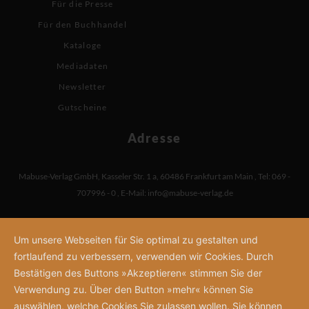
Für die Presse
Für den Buchhandel
Kataloge
Mediadaten
Newsletter
Gutscheine
Adresse
Mabuse-Verlag GmbH
,
Kasseler Str. 1 a
,
60486 Frankfurt am Main
,
Tel: 069 -
707996 - 0
,
E-Mail:
info@mabuse-verlag.de
Um unsere Webseiten für Sie optimal zu gestalten und
fortlaufend zu verbessern, verwenden wir Cookies. Durch
Bestätigen des Buttons »Akzeptieren« stimmen Sie der
Verwendung zu. Über den Button »mehr« können Sie
auswählen, welche Cookies Sie zulassen wollen. Sie können