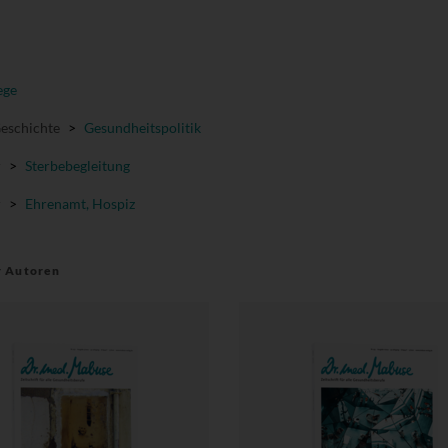
ege
Geschichte
>
Gesundheitspolitik
r
>
Sterbebegleitung
r
>
Ehrenamt, Hospiz
r Autoren