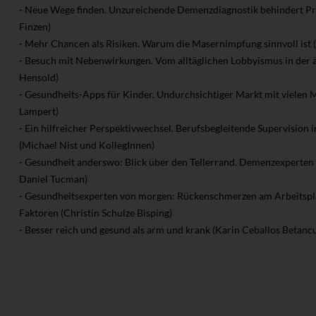
- Neue Wege finden. Unzureichende Demenzdiagnostik behindert P
Finzen)
- Mehr Chancen als Risiken. Warum die Masernimpfung sinnvoll ist 
- Besuch mit Nebenwirkungen. Vom alltäglichen Lobbyismus in der är
Hensold)
- Gesundheits-Apps für Kinder. Undurchsichtiger Markt mit vielen 
Lampert)
- Ein hilfreicher Perspektivwechsel. Berufsbegleitende Supervision 
(Michael Nist und KollegInnen)
- Gesundheit anderswo: Blick über den Tellerrand. Demenzexperten
Daniel Tucman)
- Gesundheitsexperten von morgen: Rückenschmerzen am Arbeitspla
Faktoren (Christin Schulze Bisping)
- Besser reich und gesund als arm und krank (Karin Ceballos Betancu