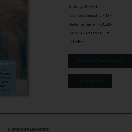
Umfang:
82 Seiten
Erscheinungsjahr:
2017
Bestellnummer:
700517
ISBN:
9783007005179
lieferbar
Jetzt im Shop kaufen
Empfehlen
Blätterbare Leseprobe: