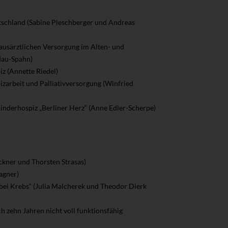
tschland (Sabine Pleschberger und Andreas
 hausärztlichen Versorgung im Alten- und
dau-Spahn)
iz (Annette Riedel)
zarbeit und Palliativversorgung (Winfried
inderhospiz „Berliner Herz“ (Anne Edler-Scherpe)
ckner und Thorsten Strasas)
agner)
 bei Krebs“ (Julia Malcherek und Theodor Dierk
ch zehn Jahren nicht voll funktionsfähig