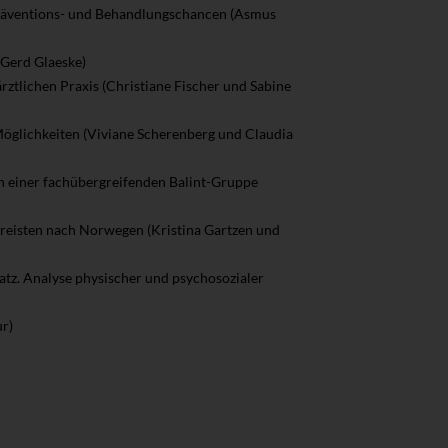
räventions- und Behandlungschancen (Asmus
(Gerd Glaeske)
ztlichen Praxis (Christiane Fischer und Sabine
Möglichkeiten (Viviane Scherenberg und Claudia
in einer fachübergreifenden Balint-Gruppe
 reisten nach Norwegen (Kristina Gartzen und
tz. Analyse physischer und psychosozialer
r)