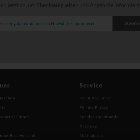
ich jetzt an, um über Neuigkeiten und Angebote informiert
Abonn
 uns
Service
 machen
Für Autor:innen
hte
Für die Presse
hpartner:innen
Für den Buchhandel
Kataloge
buse-Buchversand
Mediadaten