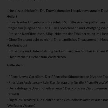
- Hospizgeschichte(n). Die Entwicklung der Hospizbewegung in Deu
Heller)
- In vertrauter Umgebung – bis zuletzt. Schritte zu einer palliativen
Pflegeheim (Dagmar Müller, Lilian Froeschmann und Wolfgang Wal
- Ethische Konflikte lösen. Möglichkeiten der Ethikberatung im Hosp
- Ohne Ehrenamt geht es nicht! Ehrenamtliches Engagement in Hospi
Hardinghaus)
- Entlastung und Unterstützung für Familien. Geschichten aus dem K
- Hospizarbeit. Bücher zum Weiterlesen
Außerdem:
- Pflege-News: CareSlam. Der Pflege eine Stimme geben (Yvonne Fal
- Physician Assistance – kein Karrieresprung für die Pflege (Franz W
- Der salutogene „Gesundheitserreger“. Der Kongress „Salutogenese
Petzold)
- Digitales Desaster. Die elektronische Gesundheitskarte ist auch na
(Wolfgang Wagner)