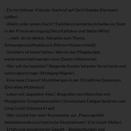
- Ein furchtloser Visionär. Nachruf auf Gerd Glaeske (Hermann
Löffler)
- Alle(s) unter einem Dach!? Familienorientiertes Arbeiten im Team
in der Primärversorgung (Vera Kalitzkus und Stefan Wilm)
- ... mehr als du denkst. Aktuelles zum Thema
Schwangerschaftsabbruch (Marion Hulverscheidt)
- Scheitern ist keine Option. Warum das Pflegebudget
weiterentwickelt werden muss (Sandra Mehmecke)
- Wer soll das bezahlen? Steigende Kosten belasten Versicherte und
Leistungserbringer (Wolfgang Wagner)
- Eine neue Chance? Musiktherapie in der S3-Leitlinie Demenzen
(Dorothea Muthesius)
- Leben mit „kaputtem Akku“. Biografien von Menschen mit
Myalgischer Enzephalomyelitis
Chronischem Fatigue Syndrom und
Long Covid (Johanna Krapf)
- Wer schützt hier wen? Kommentar zur „Planungshilfe
deeskalierende psychiatrische Akutstationen“ (Christoph Müller)
- Erfahrung sexualisierter Gewalt – Beobachtungen und