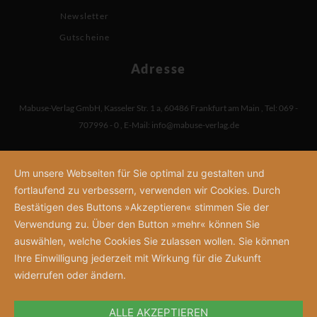
Newsletter
Gutscheine
Adresse
Mabuse-Verlag GmbH
,
Kasseler Str. 1 a
,
60486 Frankfurt am Main
,
Tel: 069 -
707996 - 0
,
E-Mail:
info@mabuse-verlag.de
Um unsere Webseiten für Sie optimal zu gestalten und
fortlaufend zu verbessern, verwenden wir Cookies. Durch
Bestätigen des Buttons »Akzeptieren« stimmen Sie der
Verwendung zu. Über den Button »mehr« können Sie
auswählen, welche Cookies Sie zulassen wollen. Sie können
Ihre Einwilligung jederzeit mit Wirkung für die Zukunft
widerrufen oder ändern.
ALLE AKZEPTIEREN