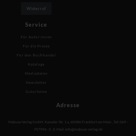
Widerruf
Service
Für Autor:innen
Für die Presse
Für den Buchhandel
Kataloge
Mediadaten
Newsletter
Gutscheine
Adresse
Mabuse-Verlag GmbH
,
Kasseler Str. 1 a
,
60486 Frankfurt am Main
,
Tel: 069 -
707996 - 0
,
E-Mail:
info@mabuse-verlag.de