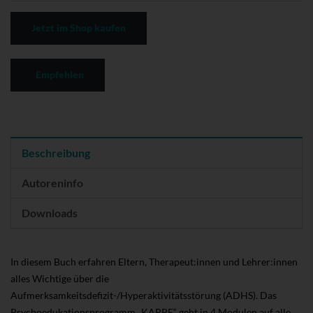
Jetzt im Shop kaufen
Empfehlen
Beschreibung
Autoreninfo
Downloads
In diesem Buch erfahren Eltern, Therapeut:innen und Lehrer:innen
alles Wichtige über die
Aufmerksamkeitsdefizit-/Hyperaktivitätsstörung (ADHS). Das
Psychoedukationsprogramm „KAPPE“ geht in 4 Modulen auf alle