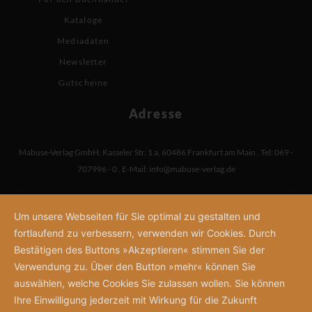
Kataloge
Mediadaten
Newsletter
Gutscheine
Adresse
Mabuse-Verlag GmbH
,
Kasseler Str. 1 a
,
60486 Frankfurt am Main
,
Tel: 069 -
707996 - 0
,
E-Mail:
info@mabuse-verlag.de
Um unsere Webseiten für Sie optimal zu gestalten und
fortlaufend zu verbessern, verwenden wir Cookies. Durch
Bestätigen des Buttons »Akzeptieren« stimmen Sie der
Verwendung zu. Über den Button »mehr« können Sie
auswählen, welche Cookies Sie zulassen wollen. Sie können
Ihre Einwilligung jederzeit mit Wirkung für die Zukunft