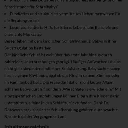
Sprechstunde für Schreibabys“
Fundiertes und strukturiert vermitteltes Hebammenwissen für
die Beratungspraxis
Lösungsorientierte Hilfe für Eltern: Lebensnahe Beispiele und
prägnante Merksätze
Besser leben mit dem kindlichen Schlafrhythmus: Babys in ihrer
Selbstregulation bestärken
Der kindliche Schlaf ist weit über das erste Jahr hinaus durch
zahlreiche Unterbrechungen geprägt. Häufiges Aufwachen ist also
nicht gleichbedeutend mit einer Schlafstörung. Babynächte haben
ihren eigenen Rhythmus, egal ob das Kind in seinem Zimmer oder
im Familienbett liegt. Die Frage darf daher nicht lauten „Wann
schlafen Babys durch?“, sondern „Wie schlafen sie wieder ein?“ Mit
altersspezifischen Empfehlungen können Eltern ihre Kinder darin
unterstützen, alleine in den Schlaf zurückzufinden. Dank Dr.
Dotzauers praxisbasierter Schlafberatung gehören durchwachte
Nächte bald der Vergangenheit an!
Inhaltsverzeichnis