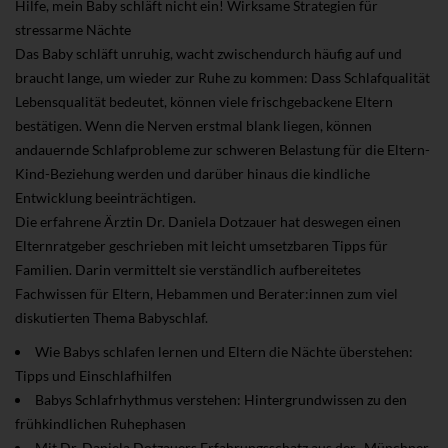
Hilfe, mein Baby schläft nicht ein! Wirksame Strategien für
stressarme Nächte
Das Baby schläft unruhig, wacht zwischendurch häufig auf und
braucht lange, um wieder zur Ruhe zu kommen: Dass Schlafqualität
Lebensqualität bedeutet, können viele frischgebackene Eltern
bestätigen. Wenn die Nerven erstmal blank liegen, können
andauernde Schlafprobleme zur schweren Belastung für die Eltern-
Kind-Beziehung werden und darüber hinaus die kindliche
Entwicklung beeinträchtigen.
Die erfahrene Ärztin Dr. Daniela Dotzauer hat deswegen einen
Elternratgeber geschrieben mit leicht umsetzbaren Tipps für
Familien. Darin vermittelt sie verständlich aufbereitetes
Fachwissen für Eltern, Hebammen und Berater:innen zum viel
diskutierten Thema Babyschlaf.
Wie Babys schlafen lernen und Eltern die Nächte überstehen:
Tipps und Einschlafhilfen
Babys Schlafrhythmus verstehen: Hintergrundwissen zu den
frühkindlichen Ruhephasen
Mit Dr. Daniela Dotzauers Erfahrungsschatz aus der „Münchner