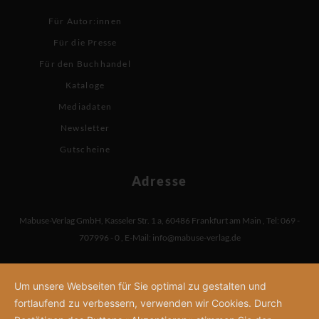
Für Autor:innen
Für die Presse
Für den Buchhandel
Kataloge
Mediadaten
Newsletter
Gutscheine
Adresse
Mabuse-Verlag GmbH
,
Kasseler Str. 1 a
,
60486 Frankfurt am Main
,
Tel: 069 -
707996 - 0
,
E-Mail:
info@mabuse-verlag.de
Um unsere Webseiten für Sie optimal zu gestalten und
fortlaufend zu verbessern, verwenden wir Cookies. Durch