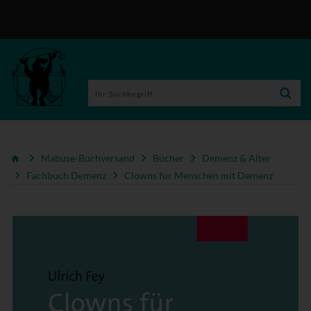
Mabuse-Buchversand
Bücher
Demenz & Alter
Fachbuch Demenz
Clowns für Menschen mit Demenz