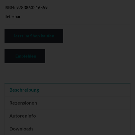
ISBN:
9783863216559
lieferbar
Jetzt im Shop kaufen
Empfehlen
Beschreibung
Rezensionen
Autoreninfo
Downloads