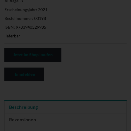
Auflage:
3
Erscheinungsjahr:
2021
Bestellnummer:
00198
ISBN:
9783940529985
lieferbar
Jetzt im Shop kaufen
Empfehlen
Beschreibung
Rezensionen