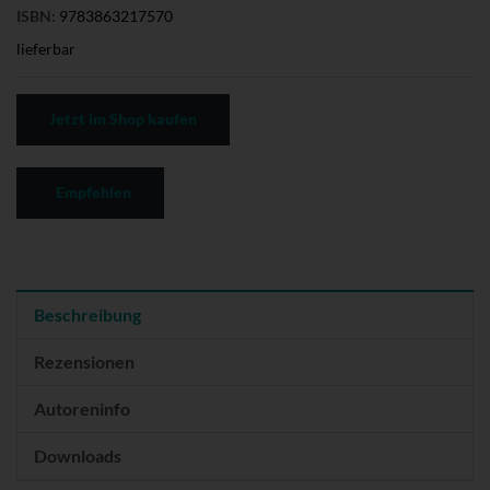
ISBN:
9783863217570
lieferbar
Jetzt im Shop kaufen
Empfehlen
Beschreibung
Rezensionen
Autoreninfo
Downloads