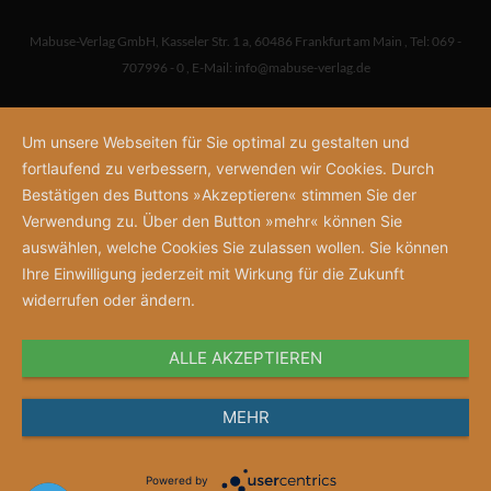
Mabuse-Verlag GmbH
,
Kasseler Str. 1 a
,
60486 Frankfurt am Main
,
Tel: 069 -
707996 - 0
,
E-Mail:
info@mabuse-verlag.de
Um unsere Webseiten für Sie optimal zu gestalten und
fortlaufend zu verbessern, verwenden wir Cookies. Durch
Bestätigen des Buttons »Akzeptieren« stimmen Sie der
Verwendung zu. Über den Button »mehr« können Sie
auswählen, welche Cookies Sie zulassen wollen. Sie können
Ihre Einwilligung jederzeit mit Wirkung für die Zukunft
widerrufen oder ändern.
ALLE AKZEPTIEREN
MEHR
Powered by