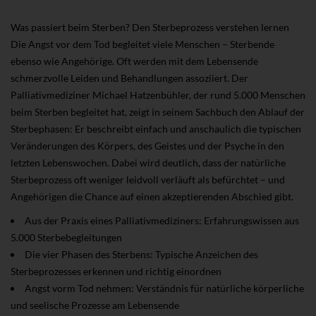
Was passiert beim Sterben? Den Sterbeprozess verstehen lernen
Die Angst vor dem Tod begleitet viele Menschen – Sterbende
ebenso wie Angehörige. Oft werden mit dem Lebensende
schmerzvolle Leiden und Behandlungen assoziiert. Der
Palliativmediziner Michael Hatzenbühler, der rund 5.000 Menschen
beim Sterben begleitet hat, zeigt in seinem Sachbuch den Ablauf der
Sterbephasen: Er beschreibt einfach und anschaulich die typischen
Veränderungen des Körpers, des Geistes und der Psyche in den
letzten Lebenswochen. Dabei wird deutlich, dass der natürliche
Sterbeprozess oft weniger leidvoll verläuft als befürchtet – und
Angehörigen die Chance auf einen akzeptierenden Abschied gibt.
Aus der Praxis eines Palliativmediziners: Erfahrungswissen aus
5.000 Sterbebegleitungen
Die vier Phasen des Sterbens: Typische Anzeichen des
Sterbeprozesses erkennen und richtig einordnen
Angst vorm Tod nehmen: Verständnis für natürliche körperliche
und seelische Prozesse am Lebensende