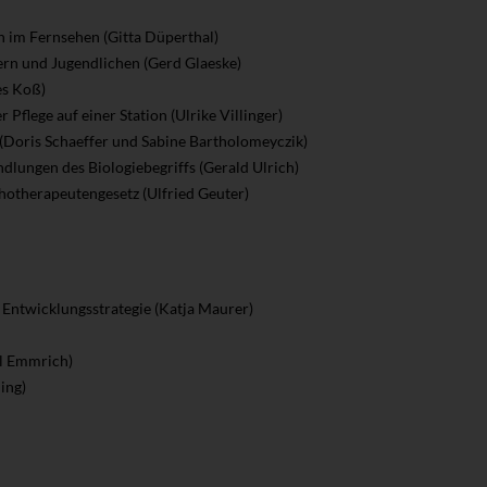
n im Fernsehen (Gitta Düperthal)
ern und Jugendlichen (Gerd Glaeske)
es Koß)
 Pflege auf einer Station (Ulrike Villinger)
 (Doris Schaeffer und Sabine Bartholomeyczik)
lungen des Biologiebegriffs (Gerald Ulrich)
hotherapeutengesetz (Ulfried Geuter)
 Entwicklungsstrategie (Katja Maurer)
el Emmrich)
ing)