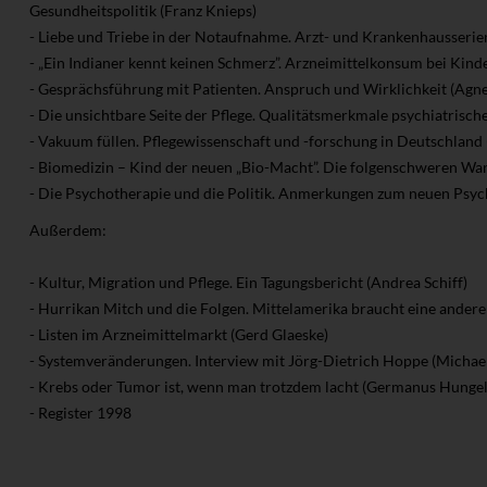
Gesundheitspolitik (Franz Knieps)
- Liebe und Triebe in der Notaufnahme. Arzt- und Krankenhausserie
- „Ein Indianer kennt keinen Schmerz”. Arzneimittelkonsum bei Kind
- Gesprächsführung mit Patienten. Anspruch und Wirklichkeit (Agn
- Die unsichtbare Seite der Pflege. Qualitätsmerkmale psychiatrischer
- Vakuum füllen. Pflegewissenschaft und -forschung in Deutschland
- Biomedizin – Kind der neuen „Bio-Macht”. Die folgenschweren Wand
- Die Psychotherapie und die Politik. Anmerkungen zum neuen Psyc
Außerdem:
- Kultur, Migration und Pflege. Ein Tagungsbericht (Andrea Schiff)
- Hurrikan Mitch und die Folgen. Mittelamerika braucht eine andere
- Listen im Arzneimittelmarkt (Gerd Glaeske)
- Systemveränderungen. Interview mit Jörg-Dietrich Hoppe (Micha
- Krebs oder Tumor ist, wenn man trotzdem lacht (Germanus Hungel
- Register 1998