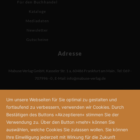
Für den Buchhandel
Kataloge
Mediadaten
Newsletter
Gutscheine
Adresse
Mabuse-Verlag GmbH
,
Kasseler Str. 1 a
,
60486 Frankfurt am Main
,
Tel: 069 -
707996 - 0
,
E-Mail:
info@mabuse-verlag.de
Um unsere Webseiten für Sie optimal zu gestalten und
fortlaufend zu verbessern, verwenden wir Cookies. Durch
Bestätigen des Buttons »Akzeptieren« stimmen Sie der
Verwendung zu. Über den Button »mehr« können Sie
auswählen, welche Cookies Sie zulassen wollen. Sie können
Ihre Einwilligung jederzeit mit Wirkung für die Zukunft