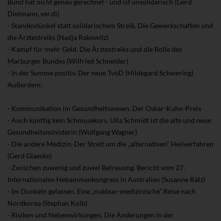
Bund hat nicht genau gerechnet - und ist unsolidarisch (Gerd
Dielmann, ver.di)
- Standesdünkel statt solidarischem Streik. Die Gewerkschaften und
die Ärztestreiks (Nadja Rakowitz)
- Kampf für mehr Geld. Die Ärztestreiks und die Rolle des
Marburger Bundes (Wilfried Schneider)
- In der Summe positiv. Der neue TvöD (Hildegard Schwering)
Außerdem:
- Kommunikation im Gesundheitswesen. Der Oskar-Kuhn-Preis
- Auch künftig kein Schmusekurs. Ulla Schmidt ist die alte und neue
Gesundheitsministerin (Wolfgang Wagner)
- Die andere Medizin. Der Streit um die „alternativen” Heilverfahren
(Gerd Glaeske)
- Zwischen zuwenig und zuviel Betreuung. Bericht vom 27.
Internationalen Hebammenkongress in Australien (Susanne Rätz)
- Im Dunkeln gelassen. Eine „nuklear-medizinische” Reise nach
Nordkorea (Stephan Kolb)
- Risiken und Nebenwirkungen. Die Änderungen in der