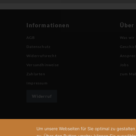
Informationen
Über
AGB
Was wir
Datenschutz
Geschic
Widerrufsrecht
Ansprec
Versandhinweise
Jobs
Zahlarten
zum Ma
Impressum
Widerruf
Um unsere Webseiten für Sie optimal zu gestalte
zu. Über den Button »mehr« können Sie auswählen, 