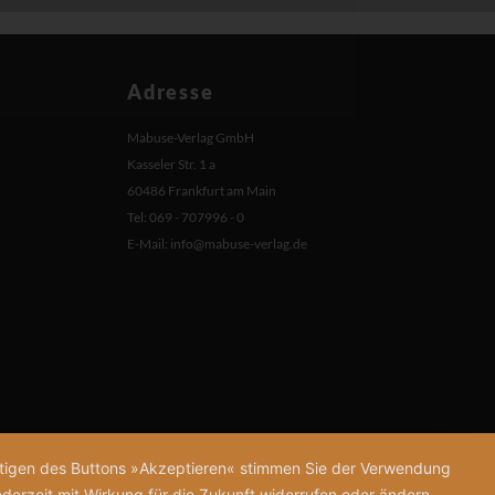
Adresse
Mabuse-Verlag GmbH
Kasseler Str. 1 a
60486 Frankfurt am Main
Tel: 069 - 707996 - 0
E-Mail:
info@mabuse-verlag.de
tätigen des Buttons »Akzeptieren« stimmen Sie der Verwendung
derzeit mit Wirkung für die Zukunft widerrufen oder ändern.