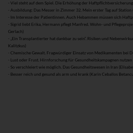
- Viel steht auf dem Spiel. Die Erhöhung der Haftpflichtversicherun
- Ausbildung: Das Messer in Zimmer 32. Mein erster Tag auf Station 
- Im Interesse der Patientinnen. Auch Hebammen müssen sich Haftpf
- Sigrid liebt Erika, Hermann pflegt Manfred. Wohn- und Pflegeproje
Gerlach)
- „Ein Transplantierter hat dankbar zu sein“. Risiken und Nebenwirku
Kalitzkus)
- Chemische Gewalt. Fragwürdiger Einsatz von Medikamenten bei 
- Lust oder Frust. Hirnforschung für Gesundheitskampagnen nutzen
- So verschleiert wie möglich. Das Gesundheitswesen in Iran (Elisabe
- Besser reich und gesund als arm und krank (Karin Ceballos Betancu