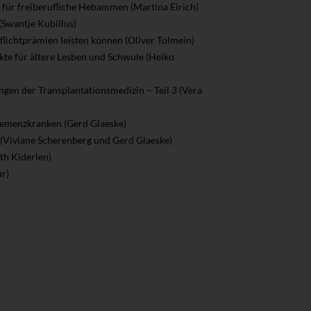
g für freiberufliche Hebammen (Martina Eirich)
(Swantje Kubillus)
lichtprämien leisten können (Oliver Tolmein)
kte für ältere Lesben und Schwule (Heiko
ngen der Transplantationsmedizin – Teil 3 (Vera
Demenzkranken (Gerd Glaeske)
 (Viviane Scherenberg und Gerd Glaeske)
th Kiderlen)
r)