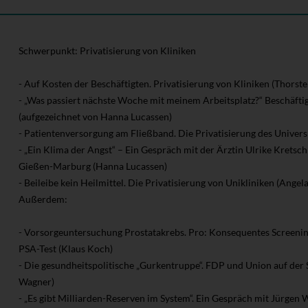
Schwerpunkt: Privatisierung von Kliniken
- Auf Kosten der Beschäftigten. Privatisierung von Kliniken (Thorst
- „Was passiert nächste Woche mit meinem Arbeitsplatz?“ Beschäftigt
(aufgezeichnet von Hanna Lucassen)
- Patientenversorgung am Fließband. Die Privatisierung des Univer
- „Ein Klima der Angst“ – Ein Gespräch mit der Ärztin Ulrike Kretsc
Gießen-Marburg (Hanna Lucassen)
- Beileibe kein Heilmittel. Die Privatisierung von Unikliniken (Angel
Außerdem:
- Vorsorgeuntersuchung Prostatakrebs. Pro: Konsequentes Screenin
PSA-Test (Klaus Koch)
- Die gesundheitspolitische „Gurkentruppe“. FDP und Union auf de
Wagner)
- „Es gibt Milliarden-Reserven im System“. Ein Gespräch mit Jürgen