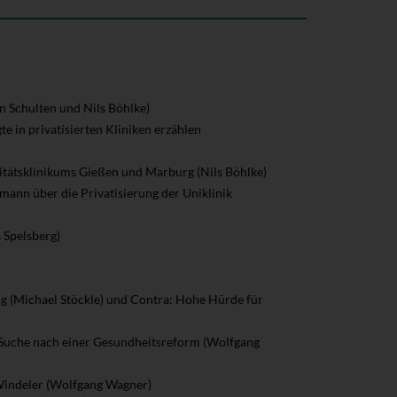
en Schulten und Nils Böhlke)
e in privatisierten Kliniken erzählen
sitätsklinikums Gießen und Marburg (Nils Böhlke)
hmann über die Privatisierung der Uniklinik
a Spelsberg)
g (Michael Stöckle) und Contra: Hohe Hürde für
r Suche nach einer Gesundheitsreform (Wolfgang
 Windeler (Wolfgang Wagner)