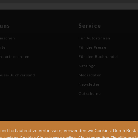
 uns
Service
 machen
Für Autor:innen
hte
Für die Presse
hpartner:innen
Für den Buchhandel
Kataloge
buse-Buchversand
Mediadaten
Newsletter
Gutscheine
n und fortlaufend zu verbessern, verwenden wir Cookies. Durch Bes
welche Cookies Sie zulassen wollen. Sie können Ihre Einwilligung je