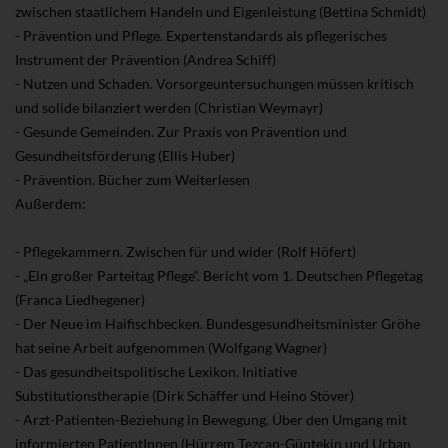
zwischen staatlichem Handeln und Eigenleistung (Bettina Schmidt)
- Prävention und Pflege. Expertenstandards als pflegerisches
Instrument der Prävention (Andrea Schiff)
- Nutzen und Schaden. Vorsorgeuntersuchungen müssen kritisch
und solide bilanziert werden (Christian Weymayr)
- Gesunde Gemeinden. Zur Praxis von Prävention und
Gesundheitsförderung (Ellis Huber)
- Prävention. Bücher zum Weiterlesen
Außerdem:
- Pflegekammern. Zwischen für und wider (Rolf Höfert)
- „Ein großer Parteitag Pflege“. Bericht vom 1. Deutschen Pflegetag
(Franca Liedhegener)
- Der Neue im Haifischbecken. Bundesgesundheitsminister Gröhe
hat seine Arbeit aufgenommen (Wolfgang Wagner)
- Das gesundheitspolitische Lexikon. Initiative
Substitutionstherapie (Dirk Schäffer und Heino Stöver)
- Arzt-Patienten-Beziehung in Bewegung. Über den Umgang mit
informierten PatientInnen (Hürrem Tezcan-Güntekin und Urban