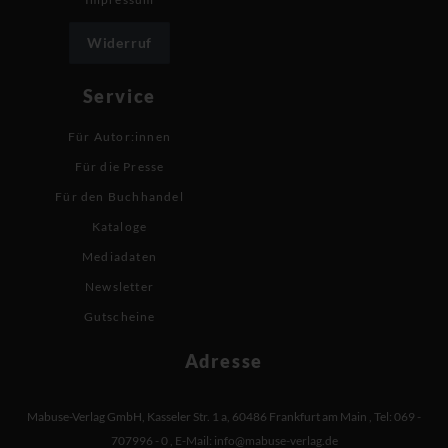
Widerruf
Service
Für Autor:innen
Für die Presse
Für den Buchhandel
Kataloge
Mediadaten
Newsletter
Gutscheine
Adresse
Mabuse-Verlag GmbH
,
Kasseler Str. 1 a
,
60486 Frankfurt am Main
,
Tel: 069 -
707996 - 0
,
E-Mail:
info@mabuse-verlag.de