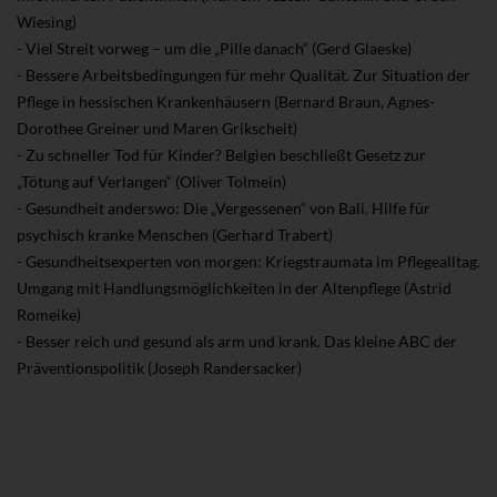
Wiesing)
- Viel Streit vorweg – um die „Pille danach“ (Gerd Glaeske)
- Bessere Arbeitsbedingungen für mehr Qualität. Zur Situation der
Pflege in hessischen Krankenhäusern (Bernard Braun, Agnes-
Dorothee Greiner und Maren Grikscheit)
- Zu schneller Tod für Kinder? Belgien beschließt Gesetz zur
„Tötung auf Verlangen“ (Oliver Tolmein)
- Gesundheit anderswo: Die „Vergessenen“ von Bali. Hilfe für
psychisch kranke Menschen (Gerhard Trabert)
- Gesundheitsexperten von morgen: Kriegstraumata im Pflegealltag.
Umgang mit Handlungsmöglichkeiten in der Altenpflege (Astrid
Romeike)
- Besser reich und gesund als arm und krank. Das kleine ABC der
Präventionspolitik (Joseph Randersacker)