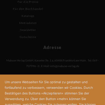
Für die Presse
Für den Buchhandel
Kataloge
Mediadaten
Newsletter
Gutscheine
Adresse
Mabuse-Verlag GmbH
,
Kasseler Str. 1 a
,
60486 Frankfurt am Main
,
Tel: 069 -
707996 - 0
,
E-Mail:
info@mabuse-verlag.de
Um unsere Webseiten für Sie optimal zu gestalten und
fortlaufend zu verbessern, verwenden wir Cookies. Durch
Bestätigen des Buttons »Akzeptieren« stimmen Sie der
Verwendung zu. Über den Button »mehr« können Sie
auswählen, welche Cookies Sie zulassen wollen. Sie können