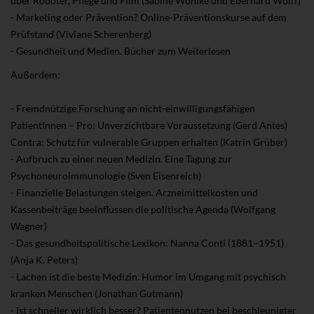
über Roboter, Pflege und Film (Sabine Wöhlke und Eberhard Wolff)
- Marketing oder Prävention? Online-Präventionskurse auf dem
Prüfstand (Viviane Scherenberg)
- Gesundheit und Medien. Bücher zum Weiterlesen
Außerdem:
- Fremdnützige Forschung an nicht-einwilligungsfähigen
PatientInnen – Pro: Unverzichtbare Voraussetzung (Gerd Antes)
Contra: Schutz für vulnerable Gruppen erhalten (Katrin Grüber)
- Aufbruch zu einer neuen Medizin. Eine Tagung zur
Psychoneuroimmunologie (Sven Eisenreich)
- Finanzielle Belastungen steigen. Arzneimittelkosten und
Kassenbeiträge beeinflussen die politische Agenda (Wolfgang
Wagner)
- Das gesundheitspolitische Lexikon: Nanna Conti (1881–1951)
(Anja K. Peters)
- Lachen ist die beste Medizin. Humor im Umgang mit psychisch
kranken Menschen (Jonathan Gutmann)
- Ist schneller wirklich besser? Patientennutzen bei beschleunigter