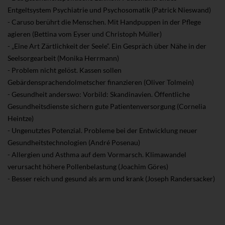
Entgeltsystem Psychiatrie und Psychosomatik (Patrick Nieswand)
- Caruso berührt die Menschen. Mit Handpuppen in der Pflege
agieren (Bettina vom Eyser und Christoph Müller)
- „Eine Art Zärtlichkeit der Seele“. Ein Gespräch über Nähe in der
Seelsorgearbeit (Monika Herrmann)
- Problem nicht gelöst. Kassen sollen
Gebärdensprachendolmetscher finanzieren (Oliver Tolmein)
- Gesundheit anderswo: Vorbild: Skandinavien. Öffentliche
Gesundheitsdienste sichern gute Patientenversorgung (Cornelia
Heintze)
- Ungenutztes Potenzial. Probleme bei der Entwicklung neuer
Gesundheitstechnologien (André Posenau)
- Allergien und Asthma auf dem Vormarsch. Klimawandel
verursacht höhere Pollenbelastung (Joachim Göres)
- Besser reich und gesund als arm und krank (Joseph Randersacker)