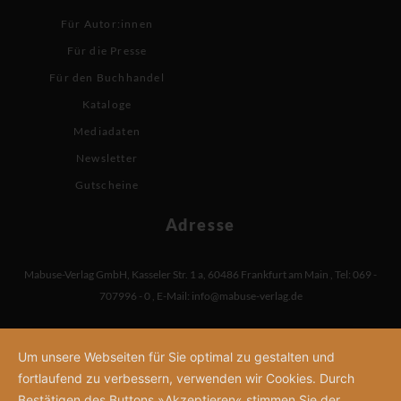
Für Autor:innen
Für die Presse
Für den Buchhandel
Kataloge
Mediadaten
Newsletter
Gutscheine
Adresse
Mabuse-Verlag GmbH
,
Kasseler Str. 1 a
,
60486 Frankfurt am Main
,
Tel: 069 -
707996 - 0
,
E-Mail:
info@mabuse-verlag.de
Um unsere Webseiten für Sie optimal zu gestalten und
fortlaufend zu verbessern, verwenden wir Cookies. Durch
Bestätigen des Buttons »Akzeptieren« stimmen Sie der