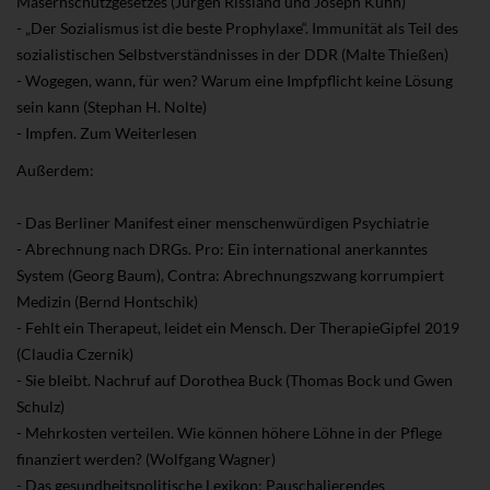
Masernschutzgesetzes (Jürgen Rissland und Joseph Kuhn)
- „Der Sozialismus ist die beste Prophylaxe“. Immunität als Teil des
sozialistischen Selbstverständnisses in der DDR (Malte Thießen)
- Wogegen, wann, für wen? Warum eine Impfpflicht keine Lösung
sein kann (Stephan H. Nolte)
- Impfen. Zum Weiterlesen
Außerdem:
- Das Berliner Manifest einer menschenwürdigen Psychiatrie
- Abrechnung nach DRGs. Pro: Ein international anerkanntes
System (Georg Baum), Contra: Abrechnungszwang korrumpiert
Medizin (Bernd Hontschik)
- Fehlt ein Therapeut, leidet ein Mensch. Der TherapieGipfel 2019
(Claudia Czernik)
- Sie bleibt. Nachruf auf Dorothea Buck (Thomas Bock und Gwen
Schulz)
- Mehrkosten verteilen. Wie können höhere Löhne in der Pflege
finanziert werden? (Wolfgang Wagner)
- Das gesundheitspolitische Lexikon: Pauschalierendes