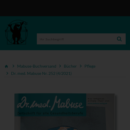
Mabuse-Buchversand
Bücher
Pflege
Dr. med. Mabuse Nr. 252 (4/2021)