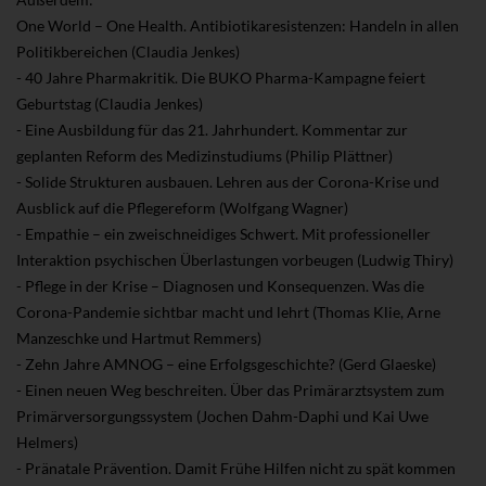
One World – One Health. Antibiotikaresistenzen: Handeln in allen
Politikbereichen (Claudia Jenkes)
- 40 Jahre Pharmakritik. Die BUKO Pharma-Kampagne feiert
Geburtstag (Claudia Jenkes)
- Eine Ausbildung für das 21. Jahrhundert. Kommentar zur
geplanten Reform des Medizinstudiums (Philip Plättner)
- Solide Strukturen ausbauen. Lehren aus der Corona-Krise und
Ausblick auf die Pflegereform (Wolfgang Wagner)
- Empathie – ein zweischneidiges Schwert. Mit professioneller
Interaktion psychischen Überlastungen vorbeugen (Ludwig Thiry)
- Pflege in der Krise – Diagnosen und Konsequenzen. Was die
Corona-Pandemie sichtbar macht und lehrt (Thomas Klie, Arne
Manzeschke und Hartmut Remmers)
- Zehn Jahre AMNOG – eine Erfolgsgeschichte? (Gerd Glaeske)
- Einen neuen Weg beschreiten. Über das Primärarztsystem zum
Primärversorgungssystem (Jochen Dahm-Daphi und Kai Uwe
Helmers)
- Pränatale Prävention. Damit Frühe Hilfen nicht zu spät kommen