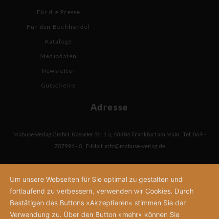
Für die Presse
Für den Buchhandel
Kataloge
Mediadaten
Newsletter
Gutscheine
Adresse
Mabuse-Verlag GmbH
,
Kasseler Str. 1 a
,
60486 Frankfurt am Main
,
Tel: 069 -
707996 - 0
,
E-Mail:
info@mabuse-verlag.de
Um unsere Webseiten für Sie optimal zu gestalten und
fortlaufend zu verbessern, verwenden wir Cookies. Durch
Bestätigen des Buttons »Akzeptieren« stimmen Sie der
Verwendung zu. Über den Button »mehr« können Sie