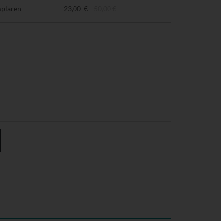
mplaren
23,00 €
50,00 €