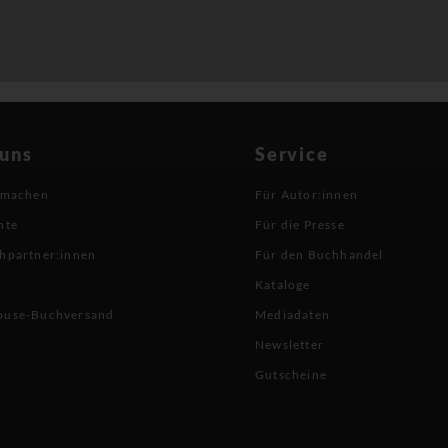
 uns
Service
 machen
Für Autor:innen
hte
Für die Presse
hpartner:innen
Für den Buchhandel
Kataloge
buse-Buchversand
Mediadaten
Newsletter
Gutscheine