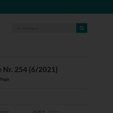
 Nr. 254 (6/2021)
flege
plaren
16,00 €
25,00 €