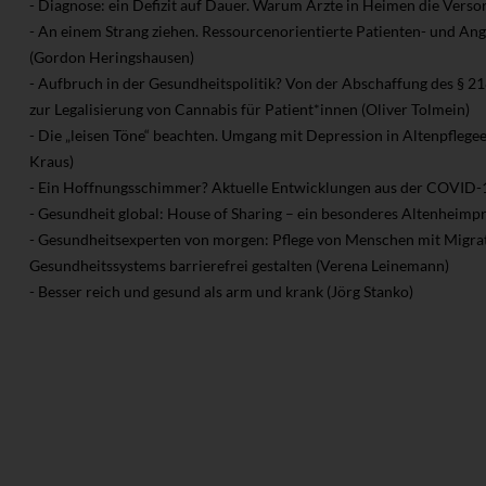
- Diagnose: ein Defizit auf Dauer. Warum Ärzte in Heimen die Verso
- An einem Strang ziehen. Ressourcenorientierte Patienten- und 
(Gordon Heringshausen)
- Aufbruch in der Gesundheitspolitik? Von der Abschaffung des § 21
zur Legalisierung von Cannabis für Patient*innen (Oliver Tolmein)
- Die „leisen Töne“ beachten. Umgang mit Depression in Altenpflegeei
Kraus)
- Ein Hoffnungsschimmer? Aktuelle Entwicklungen aus der COVID-
- Gesundheit global: House of Sharing – ein besonderes Altenheimpr
- Gesundheitsexperten von morgen: Pflege von Menschen mit Migrat
Gesundheitssystems barrierefrei gestalten (Verena Leinemann)
- Besser reich und gesund als arm und krank (Jörg Stanko)