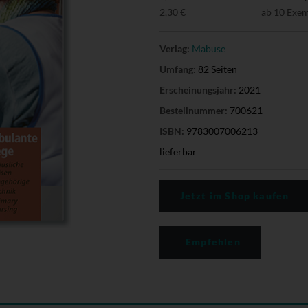
2,30 €
ab 10 Exe
Verlag:
Mabuse
Umfang:
82 Seiten
Erscheinungsjahr:
2021
Bestellnummer:
700621
ISBN:
9783007006213
lieferbar
Jetzt im Shop kaufen
Empfehlen