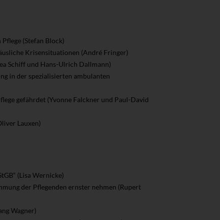
 Pflege (Stefan Block)
usliche Krisensituationen (André Fringer)
ea Schiff und Hans-Ulrich Dallmann)
ng in der spezialisierten ambulanten
 Pflege gefährdet (Yvonne Falckner und Paul-David
Oliver Lauxen)
StGB“ (Lisa Wernicke)
ehmung der Pflegenden ernster nehmen (Rupert
gang Wagner)