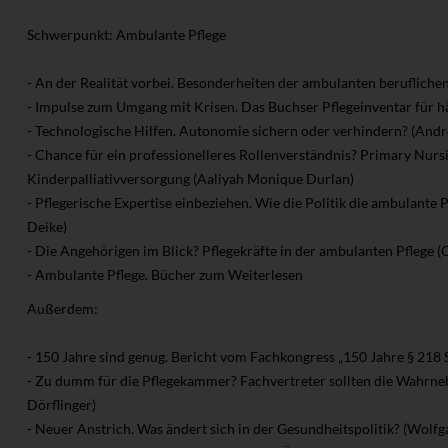
Schwerpunkt: Ambulante Pflege
- An der Realität vorbei. Besonderheiten der ambulanten beruflichen
- Impulse zum Umgang mit Krisen. Das Buchser Pflegeinventar für hä
- Technologische Hilfen. Autonomie sichern oder verhindern? (Andr
- Chance für ein professionelleres Rollenverständnis? Primary Nursi
Kinderpalliativversorgung (Aaliyah Monique Durlan)
- Pflegerische Expertise einbeziehen. Wie die Politik die ambulante
Deike)
- Die Angehörigen im Blick? Pflegekräfte in der ambulanten Pflege (
- Ambulante Pflege. Bücher zum Weiterlesen
Außerdem:
- 150 Jahre sind genug. Bericht vom Fachkongress „150 Jahre § 218 
- Zu dumm für die Pflegekammer? Fachvertreter sollten die Wahrn
Dörflinger)
- Neuer Anstrich. Was ändert sich in der Gesundheitspolitik? (Wolf