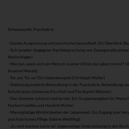
Schwerpunkt: Psychiatrie
- Soziale Ausgrenzung und psychische Gesundheit. Ein Überblick (B
- Sich (wieder-)begegnen Nachbesprechung von Zwangsmaßnahmen (
Wullschleger)
- Was tun, wenn sich ein Mensch in einer Klinik das Leben nimmt? Üb
Susanne Menzel)
- Tür auf, Tür zu? Ein Gedankenspiel (Christoph Müller)
- Stationsäquivalente Behandlung in der Psychiatrie. Behandlung un
Schutzraums (Johannes Kirchhof und Pia-Sophie Wiesner)
- Den Stimmen zuhören und lernen. Ein Gruppenangebot für Mensch
Norbert Liedtke und Hendrik Müller)
- Mannigfaltige Wirklichkeiten der Lebenswelt. Ein Zugang zum Vers
psychiatrischen Pflege (Sabine Weißflog)
- „Es sind sowieso Leute da“. Gegenseitige Unterstützung in den Bo