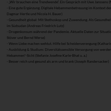
- „Wir brauchen eine Trendwende“. Ein Gespräch mit Uwe Janssens 
- Eine gute Ergänzung. Digitale Hebammenbetreuung im Kontext d
Dagmar Hertle und Nicola H. Bauer)
- Gesundheit global: Mit Stethoskop und Zuwendung. Als Gesundhei
im Südsudan (Andreas Friedrich Lutz)
- Drogenkonsum während der Pandemie. Aktuelle Daten zur Situat
Stöver und Bernd Werse)
- Wenn Liebe machen wehtut. Hilfe bei Scheidenverengung (Kathari
- Ausbildung & Studium: Diversitätssensible Versorgung von werde
Hebammen*-Sicht (Stefanie Josefine Karle-Bhat u. a.)
- Besser reich und gesund als arm und krank (Joseph Randersacker)