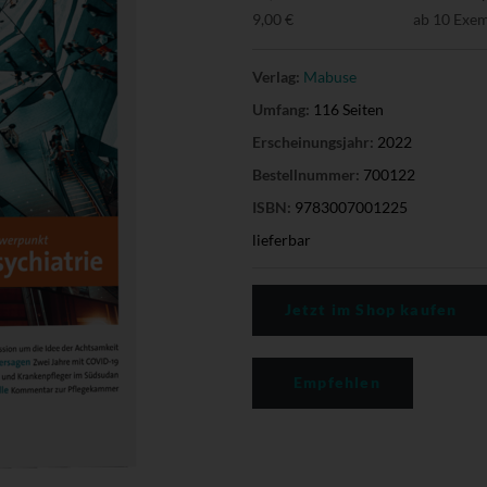
9,00 €
ab 10 Exe
Verlag:
Mabuse
Umfang:
116 Seiten
Erscheinungsjahr:
2022
Bestellnummer:
700122
ISBN:
9783007001225
lieferbar
Jetzt im Shop kaufen
Empfehlen