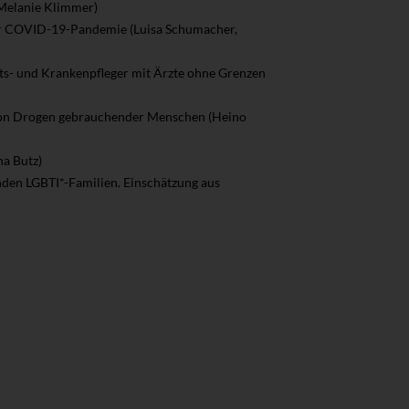
(Melanie Klimmer)
er COVID-19-Pandemie (Luisa Schumacher,
ts- und Krankenpfleger mit Ärzte ohne Grenzen
ion Drogen gebrauchender Menschen (Heino
na Butz)
nden LGBTI*-Familien. Einschätzung aus