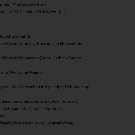
innen (Matthias Heißler)
atrie – 11 Aspekte (Dirk K. Wolter)
a K. Schünemann)
ation Physio- und Ergotherapie an Hochschulen
nicht gestärkt werden (Anne-Kathrin Cassier-
erung (Wolfgang Wagner)
ung von alten Menschen mit geistiger Behinderung
orderungen bleiben enorm (Oliver Tolmein)
der Achtsamkeit (Michael Huppertz)
ung)
legefachpersonen in der Langzeitpflege