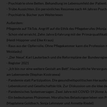
- Psychiatrie ohne Betten. Behandlung im Lebensumfeld der Patient:
- Trübe Aussichten. Ein persönliches Resümee nach 44 Jahren Psychi
- Psychiatrie. Bücher zum Weiterlesen
Außerdem:
Pflegende auf TikTok. Angriff auf die Ethik des Pflegeberufes (Monj
- Schon viel erreicht. Zehn Jahre Erfahrung mit der Primärqualifik
(Heidi Höppner und Elke Kraus)
- Raus aus der Opferrolle. Ohne Pflegekammer kann die Profession 
Woidasky)
- „Der Neue“. Karl Lauterbach und die Reformpläne der Bundesregi
- Register 2021
- „Ich bin nur eine weitere Gestalt am Bett“. Hausärztliche Versorg
am Lebensende (Stephan Kostrzewa)
- Pandemie statt Partizipation. Die gesundheitspolitischen Herausf
- Lebenskunst und Gesellschaftskritik. Zur Diskussion um die Idee 
- Pandemisches Systemversagen. Zwei Jahre mit COVID-19 (Anne J
- Ein bedeutsames Phänomen. Moralisches Belastungserleben von Pf
(Magdalene Goldbach, Sonja Lehmeyer und Annette Riedel)