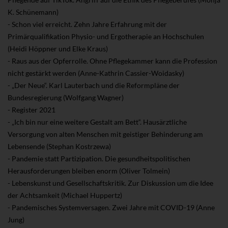
K. Schünemann)
- Schon viel erreicht. Zehn Jahre Erfahrung mit der
Primärqualifikation Physio- und Ergotherapie an Hochschulen
(Heidi Höppner und Elke Kraus)
- Raus aus der Opferrolle. Ohne Pflegekammer kann die Profession
nicht gestärkt werden (Anne-Kathrin Cassier-Woidasky)
- „Der Neue“. Karl Lauterbach und die Reformpläne der
Bundesregierung (Wolfgang Wagner)
- Register 2021
- „Ich bin nur eine weitere Gestalt am Bett“. Hausärztliche
Versorgung von alten Menschen mit geistiger Behinderung am
Lebensende (Stephan Kostrzewa)
- Pandemie statt Partizipation. Die gesundheitspolitischen
Herausforderungen bleiben enorm (Oliver Tolmein)
- Lebenskunst und Gesellschaftskritik. Zur Diskussion um die Idee
der Achtsamkeit (Michael Huppertz)
- Pandemisches Systemversagen. Zwei Jahre mit COVID-19 (Anne
Jung)