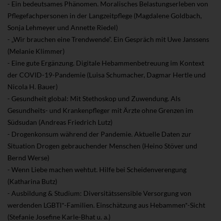
- Ein bedeutsames Phänomen. Moralisches Belastungserleben von
Pflegefachpersonen in der Langzeitpflege (Magdalene Goldbach,
Sonja Lehmeyer und Annette Riedel)
- „Wir brauchen eine Trendwende“. Ein Gespräch mit Uwe Janssens
(Melanie Klimmer)
- Eine gute Ergänzung. Digitale Hebammenbetreuung im Kontext
der COVID-19-Pandemie (Luisa Schumacher, Dagmar Hertle und
Nicola H. Bauer)
- Gesundheit global: Mit Stethoskop und Zuwendung. Als
Gesundheits- und Krankenpfleger mit Ärzte ohne Grenzen im
Südsudan (Andreas Friedrich Lutz)
- Drogenkonsum während der Pandemie. Aktuelle Daten zur
Situation Drogen gebrauchender Menschen (Heino Stöver und
Bernd Werse)
- Wenn Liebe machen wehtut. Hilfe bei Scheidenverengung
(Katharina Butz)
- Ausbildung & Studium: Diversitätssensible Versorgung von
werdenden LGBTI*-Familien. Einschätzung aus Hebammen*-Sicht
(Stefanie Josefine Karle-Bhat u. a.)