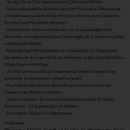
- Tür auf, Tür zu? Ein Gedankenspiel (Christoph Müller)
- Stationsäquivalente Behandlung in der Psychiatrie. Behandlung
und Betreuung außerhalb des klinischen Schutzraums (Johannes
Kirchhof und Pia-Sophie Wiesner)
- Den Stimmen zuhören und lernen. Ein Gruppenangebot für
Menschen mit ungewöhnlichen Erfahrungen (B. F., Norbert Liedtke
und Hendrik Müller)
- Mannigfaltige Wirklichkeiten der Lebenswelt. Ein Zugang zum
Verstehen der Einzigartigkeit des Menschen in der psychiatrischen
Pflege (Sabine Weißflog)
- „Es sind sowieso Leute da“. Gegenseitige Unterstützung in den
Bochumer Krisenzimmern (Matthias Seibt)
- Psychiatrie ohne Betten. Behandlung im Lebensumfeld der
Patient:innen (Matthias Heißler)
- Trübe Aussichten. Ein persönliches Resümee nach 44 Jahren
Psychiatrie – 11 Aspekte (Dirk K. Wolter)
- Psychiatrie. Bücher zum Weiterlesen
Außerdem:
Pflegende auf TikTok. Angriff auf die Ethik des Pflegeberufes (Monja