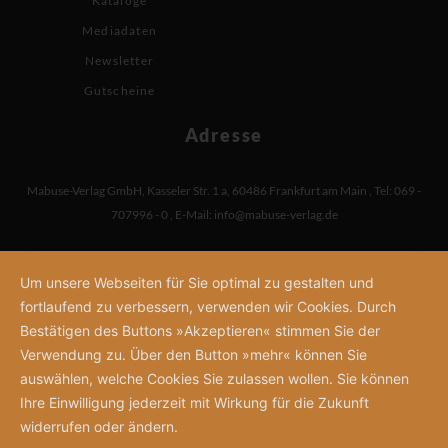
Kataloge
Mediadaten
Newsletter
Gutscheine
Adresse
Mabuse-Verlag GmbH
,
Kasseler Str. 1 a
,
60486 Frankfurt am Main
,
Tel: 069 -
707996 - 0
,
E-Mail:
info@mabuse-verlag.de
Um unsere Webseiten für Sie optimal zu gestalten und
fortlaufend zu verbessern, verwenden wir Cookies. Durch
Bestätigen des Buttons »Akzeptieren« stimmen Sie der
Verwendung zu. Über den Button »mehr« können Sie
auswählen, welche Cookies Sie zulassen wollen. Sie können
Ihre Einwilligung jederzeit mit Wirkung für die Zukunft
widerrufen oder ändern.