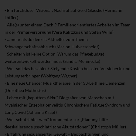
- Ein furchtloser Visionär. Nachruf auf Gerd Glaeske (Hermann
Löffler)
- Alle(s) unter einem Dach!? Familienorientiertes Arbeiten im Team
in der Primärversorgung (Vera Kalitzkus und Stefan Wilm)
- ... mehr als du denkst. Aktuelles zum Thema
Schwangerschaftsabbruch (Marion Hulverscheidt)
- Scheitern ist keine Option. Warum das Pflegebudget
weiterentwickelt werden muss (Sandra Mehmecke)
- Wer soll das bezahlen? Steigende Kosten belasten Versicherte und
Leistungserbringer (Wolfgang Wagner)
- Eine neue Chance? Musiktherapie in der S3-Leitlinie Demenzen
(Dorothea Muthesius)
- Leben mit „kaputtem Akku“. Biografien von Menschen mit
Myalgischer Enzephalomyelitis
Chronischem Fatigue Syndrom und
Long Covid (Johanna Krapf)
- Wer schützt hier wen? Kommentar zur „Planungshilfe
deeskalierende psychiatrische Akutstationen“ (Christoph Müller)
- Erfahrung sexualisierter Gewalt – Beobachtungen und