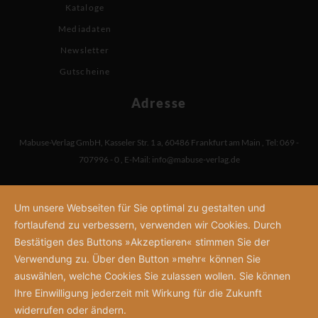
Kataloge
Mediadaten
Newsletter
Gutscheine
Adresse
Mabuse-Verlag GmbH
,
Kasseler Str. 1 a
,
60486 Frankfurt am Main
,
Tel: 069 -
707996 - 0
,
E-Mail:
info@mabuse-verlag.de
Um unsere Webseiten für Sie optimal zu gestalten und
fortlaufend zu verbessern, verwenden wir Cookies. Durch
Bestätigen des Buttons »Akzeptieren« stimmen Sie der
Verwendung zu. Über den Button »mehr« können Sie
auswählen, welche Cookies Sie zulassen wollen. Sie können
Ihre Einwilligung jederzeit mit Wirkung für die Zukunft
widerrufen oder ändern.