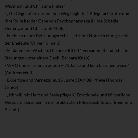
Wißmann und Christina Pletzer)
- „Ein Gegenüber, das meinen Weg begleitet.“ Pflegefachkräfte und
ihre Rolle bei der Gabe von Psychopharmaka (Hilde Schädle-
Deininger und Christoph Müller)
- Nicht so neues Betreuungsrecht – jetzt mit Notvertretungsrecht
der Eheleute (Oliver Tolmein)
- Schlafen und Wachen. Die neue ICD-11 versammelt endlich alle
Störungen unter einem Dach (Barbara Knab)
- WHO under reconstruction – 75 Jahre und kein bisschen weise?
(Andreas Wulf)
- Expertise und Vernetzung. 15 Jahre STAKOB-Pflege (Thomas
Große)
- „Ich will mit Herz und Seele pflegen.“ Emotionale und körperliche
Herausforderungen in der praktischen Pflegeausbildung (Bogumila
Brandt)