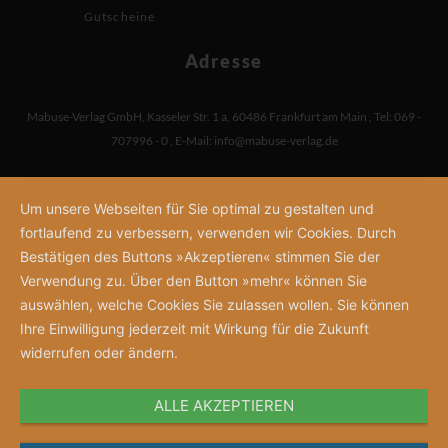
Gutscheine
Adresse
Mabuse-Verlag GmbH
,
Kasseler Str. 1 a
,
60486 Frankfurt am Main
,
Tel: 069 -
707996 - 0
,
E-Mail:
info@mabuse-verlag.de
Um unsere Webseiten für Sie optimal zu gestalten und
fortlaufend zu verbessern, verwenden wir Cookies. Durch
Bestätigen des Buttons »Akzeptieren« stimmen Sie der
Verwendung zu. Über den Button »mehr« können Sie
auswählen, welche Cookies Sie zulassen wollen. Sie können
Ihre Einwilligung jederzeit mit Wirkung für die Zukunft
widerrufen oder ändern.
ALLE AKZEPTIEREN