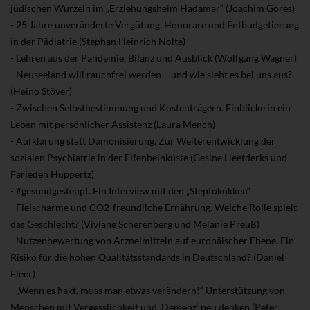
jüdischen Wurzeln im „Erziehungsheim Hadamar“ (Joachim Göres)
- 25 Jahre unveränderte Vergütung. Honorare und Entbudgetierung
in der Pädiatrie (Stephan Heinrich Nolte)
- Lehren aus der Pandemie. Bilanz und Ausblick (Wolfgang Wagner)
- Neuseeland will rauchfrei werden – und wie sieht es bei uns aus?
(Heino Stöver)
- Zwischen Selbstbestimmung und Kostenträgern. Einblicke in ein
Leben mit persönlicher Assistenz (Laura Mench)
- Aufklärung statt Dämonisierung. Zur Weiterentwicklung der
sozialen Psychiatrie in der Elfenbeinküste (Gesine Heetderks und
Fariedeh Huppertz)
- #gesundgesteppt. Ein Interview mit den „Steptokokken“
- Fleischarme und CO2-freundliche Ernährung. Welche Rolle spielt
das Geschlecht? (Viviane Scherenberg und Melanie Preuß)
- Nutzenbewertung von Arzneimitteln auf europäischer Ebene. Ein
Risiko für die hohen Qualitätsstandards in Deutschland? (Daniel
Fleer)
- „Wenn es hakt, muss man etwas verändern!“ Unterstützung von
Menschen mit Vergesslichkeit und ‚Demenz‘ neu denken (Peter