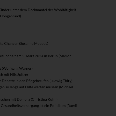
 Kinder unter dem Deckmantel der Wohltätigkeit
a Hoogenraad)
sste Chancen (Susanne Moebus)
sundheit am 5. März 2024 in Berlin (Marion
ne (Wolfgang Wagner)
h mit Nils Spitzer
 Debatte in den Pflegeberufen (Ludwig Thiry)
n so lange auf Hilfe warten müssen (Michael
enschen mit Demenz (Christina Kuhn)
e Gesundheitsversorgung ist ein Politikum (Ruedi