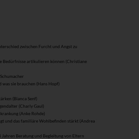
Unterschied zwischen Furcht und Angst zu
 Bedürfnisse artikulieren können (Christiane
n Schumacher
 was sie brauchen (Hans Hopf)
ärken (Bianca Senf)
gendalter (Charly Gaul)
Erkrankung (Anke Rohde)
ngt und das familiäre Wohlbefinden stärkt (Andrea
ei Jahren Beratung und Begleitung von Eltern