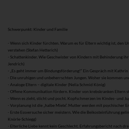
Schwerpunkt: Kinder und Familie
- Wenn sich Kinder fürchten. Warum es für Eltern wichtig ist, den 
verstehen (Stefan Hetterich)
- Schattenkinder. Wie Geschwister von Kindern mit Behinderung ihre
Jendrich)
- „Es geht immer um Bindungsförderung!“ Ein Gespräch mit Kathri
- Die unruhigen und unbeherrschten Jungen. Woher sie kommen und
- Analoge Eltern – digitale Kinder (Nelia Schmid König)
- Offene Kommunikation fördern. Kinder von krebskranken Eltern st
- Wenn es zieht, sticht und pocht. Kopfschmerzen im Kindes- und Ju
- Vorplanung ist die „halbe Miete“. Mutter werden mit psychischer 
- Erste Essversuche sicher meistern. Wie die Beikosteinführung geli
Knörle-Schiegg)
- Elterliche Liebe kennt kein Geschlecht. Erfahrungsbericht nach dr