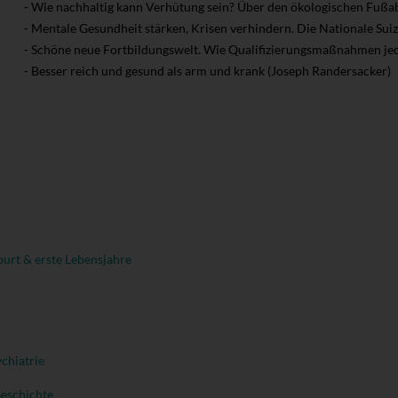
- Wie nachhaltig kann Verhütung sein? Über den ökologischen Fuß
- Mentale Gesundheit stärken, Krisen verhindern. Die Nationale Sui
- Schöne neue Fortbildungswelt. Wie Qualifizierungsmaßnahmen jeder
- Besser reich und gesund als arm und krank (Joseph Randersacker)
urt & erste Lebensjahre
chiatrie
Geschichte