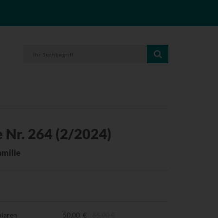
 Nr. 264 (2/2024)
milie
plaren
50,00 €
65,00 €