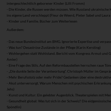
intergeschlechtlich geborener Kinder (Lilli Fromm)
- Die Kinder, die Russen werden müssen. Wie Russland ukrainische
ins eigene Land verschleppt (Fleur de Weerd, Pieter Sabel und Laur
- Kinder und Familie. Bücher zum Weiterlesen
Außerdem:
- Das neue Bundesinstitut am BMG. Ignorierte Expertise und verpa
- Was tun? Desaströse Zustände in der Pflege (Karin Kersting)
- Wohlergehen statt Wohlstand. Bericht vom Kongress Armut und Ge
Amler)
- Eine Frage des Stils. Auf den Reformbaustellen herrschen raue Tö
- „Die dunkle Seite der Verantwortung“. Christoph Müller im Gespräc
- Mehr Berufsstolz oder mehr Pride? Gedanken über eine destruktive
- Akut unterversorgt. Warum Menschen mit psychischen Erkrankunge
Jehs)
- Kunst und Kultur: Ein gelebter Augenblick. Theaterspielen mit M
- Gesundheit global: Was tut sich in der Schweiz? Die eidgenössisch
Spöndlin)