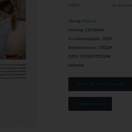
9,00 €
ab 10 Exe
Verlag:
Mabuse
Umfang:
116 Seiten
Erscheinungsjahr:
2024
Bestellnummer:
700224
ISBN:
9783007002246
lieferbar
Jetzt im Shop kaufen
Empfehlen