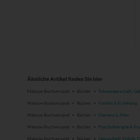
Ähnliche Artikel finden Sie hier
Mabuse-Buchversand
>
Bücher
>
Schwangerschaft, Geb
Mabuse-Buchversand
>
Bücher
>
Familie & Erziehung
Mabuse-Buchversand
>
Bücher
>
Demenz & Alter
Mabuse-Buchversand
>
Bücher
>
Psychotherapie & Psy
Mabuse-Buchversand
>
Bücher
>
Gesundheit, Politik, 