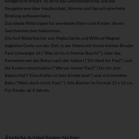
kindgerecht erklärt. So lernt das Geschwisterkind, wie das
Neugeborene über Hautkontakt, Stimme und Geruch eine feste
Bindung aufbauen kann.
Das ideale Mitbringsel für werdende Eltern und Kinder, die ein
Geschwisterchen bekommen.
Die fünf Bilderbücher von Majka Gerke und Wiltrud Wagner
begleiten Greta von der Zeit, in der Mama mit ihrem kleinen Bruder
Paul schwanger ist ("Was ist los in Mamas Bauch?"), über das
Kennenlernen des Babys nach der Geburt ("Ein Nest für Paul") und
die Konkurrenzsituation ("Warum immer Paul?") bis hin zum
Babyschlaf ("Einschlafen ist kein Kinderspiel") und schreiendem
Baby ("Wein doch nicht, Paul!"). Alle Bücher im Format 12 x 12 cm.
Für Kinder ab 4 Jahren.
Ähnliche Artikel finden Sie hier