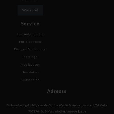
Widerruf
Service
Für Autor:innen
Für die Presse
Für den Buchhandel
Kataloge
Mediadaten
Newsletter
Gutscheine
Adresse
Mabuse-Verlag GmbH
,
Kasseler Str. 1 a
,
60486 Frankfurt am Main
,
Tel: 069 -
707996 - 0
,
E-Mail:
info@mabuse-verlag.de