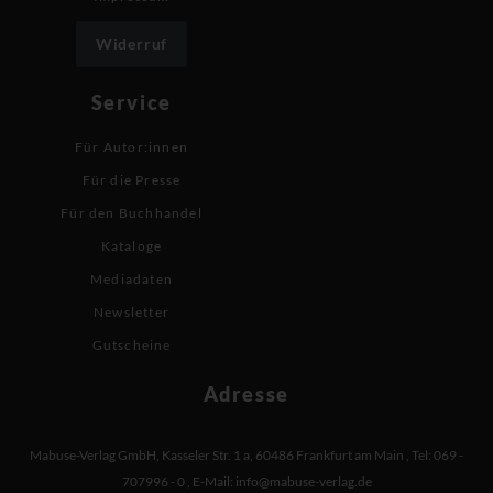
Widerruf
Service
Für Autor:innen
Für die Presse
Für den Buchhandel
Kataloge
Mediadaten
Newsletter
Gutscheine
Adresse
Mabuse-Verlag GmbH
,
Kasseler Str. 1 a
,
60486 Frankfurt am Main
,
Tel: 069 -
707996 - 0
,
E-Mail:
info@mabuse-verlag.de