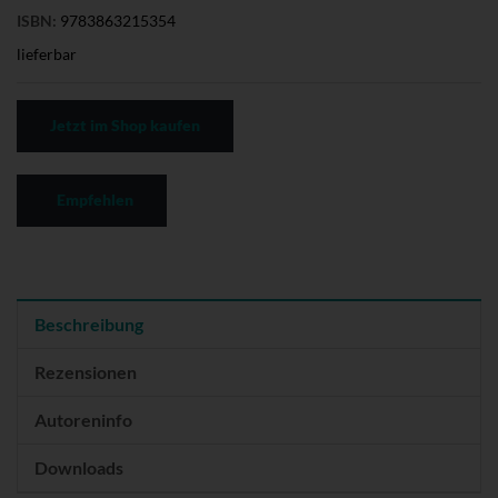
ISBN:
9783863215354
lieferbar
Jetzt im Shop kaufen
Empfehlen
Beschreibung
Rezensionen
Autoreninfo
Downloads