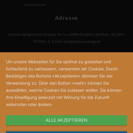
Gutscheine
Adresse
Mabuse-Verlag GmbH
,
Kasseler Str. 1 a
,
60486 Frankfurt am Main
,
Tel: 069 -
707996 - 0
,
E-Mail:
info@mabuse-verlag.de
Um unsere Webseiten für Sie optimal zu gestalten und
fortlaufend zu verbessern, verwenden wir Cookies. Durch
Bestätigen des Buttons »Akzeptieren« stimmen Sie der
Verwendung zu. Über den Button »mehr« können Sie
auswählen, welche Cookies Sie zulassen wollen. Sie können
Ihre Einwilligung jederzeit mit Wirkung für die Zukunft
widerrufen oder ändern.
ALLE AKZEPTIEREN