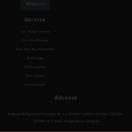
Widerruf
Service
Für Autor:innen
Für die Presse
Für den Buchhandel
Kataloge
Mediadaten
Newsletter
Gutscheine
Adresse
Mabuse-Verlag GmbH
,
Kasseler Str. 1 a
,
60486 Frankfurt am Main
,
Tel: 069 -
707996 - 0
,
E-Mail:
info@mabuse-verlag.de