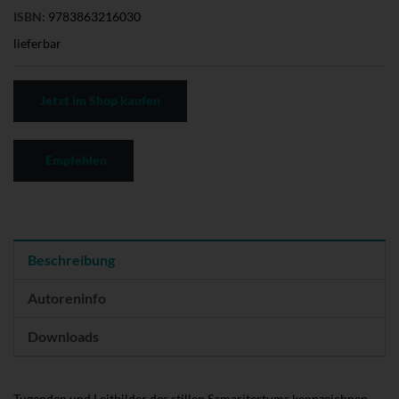
ISBN:
9783863216030
lieferbar
Jetzt im Shop kaufen
Empfehlen
Beschreibung
Autoreninfo
Downloads
Tugenden und Leitbilder des stillen Samaritertums kennzeichnen