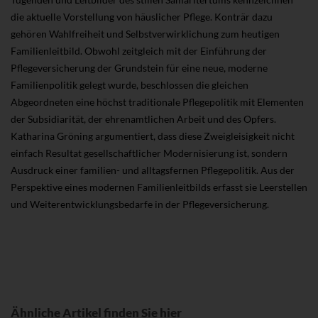
die aktuelle Vorstellung von häuslicher Pflege. Konträr dazu
gehören Wahlfreiheit und Selbstverwirklichung zum heutigen
Familienleitbild. Obwohl zeitgleich mit der Einführung der
Pflegeversicherung der Grundstein für eine neue, moderne
Familienpolitik gelegt wurde, beschlossen die gleichen
Abgeordneten eine höchst traditionale Pflegepolitik mit Elementen
der Subsidiarität, der ehrenamtlichen Arbeit und des Opfers.
Katharina Gröning argumentiert, dass diese Zweigleisigkeit nicht
einfach Resultat gesellschaftlicher Modernisierung ist, sondern
Ausdruck einer familien- und alltagsfernen Pflegepolitik. Aus der
Perspektive eines modernen Familienleitbilds erfasst sie Leerstellen
und Weiterentwicklungsbedarfe in der Pflegeversicherung.
Ähnliche Artikel finden Sie hier