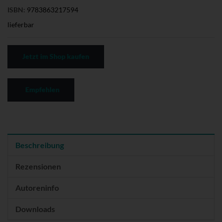
ISBN:
9783863217594
lieferbar
Jetzt im Shop kaufen
Empfehlen
Beschreibung
Rezensionen
Autoreninfo
Downloads