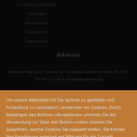
Für den Buchhandel
Kataloge
Mediadaten
Newsletter
Gutscheine
Adresse
Mabuse-Verlag GmbH
,
Kasseler Str. 1 a
,
60486 Frankfurt am Main
,
Tel: 069 -
707996 - 0
,
E-Mail:
info@mabuse-verlag.de
Um unsere Webseiten für Sie optimal zu gestalten und
fortlaufend zu verbessern, verwenden wir Cookies. Durch
Bestätigen des Buttons »Akzeptieren« stimmen Sie der
Verwendung zu. Über den Button »mehr« können Sie
auswählen, welche Cookies Sie zulassen wollen. Sie können
Ihre Einwilligung jederzeit mit Wirkung für die Zukunft