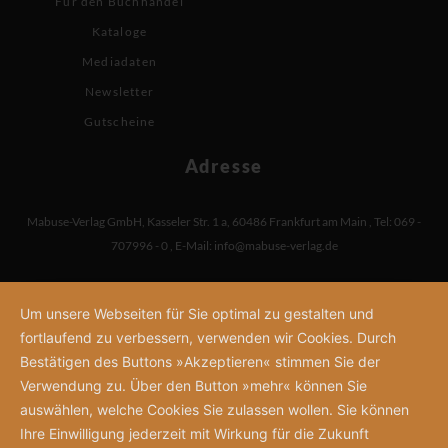
Für den Buchhandel
Kataloge
Mediadaten
Newsletter
Gutscheine
Adresse
Mabuse-Verlag GmbH
,
Kasseler Str. 1 a
,
60486 Frankfurt am Main
,
Tel: 069 -
707996 - 0
,
E-Mail:
info@mabuse-verlag.de
Um unsere Webseiten für Sie optimal zu gestalten und
fortlaufend zu verbessern, verwenden wir Cookies. Durch
Bestätigen des Buttons »Akzeptieren« stimmen Sie der
Verwendung zu. Über den Button »mehr« können Sie
auswählen, welche Cookies Sie zulassen wollen. Sie können
Ihre Einwilligung jederzeit mit Wirkung für die Zukunft