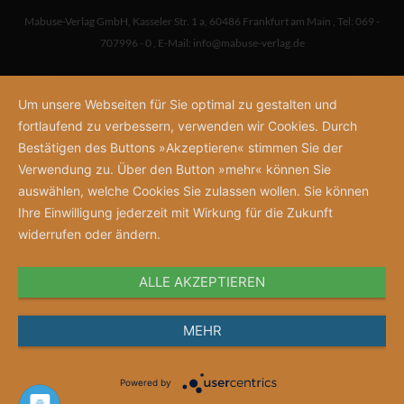
Mabuse-Verlag GmbH
,
Kasseler Str. 1 a
,
60486 Frankfurt am Main
,
Tel: 069 -
707996 - 0
,
E-Mail:
info@mabuse-verlag.de
Um unsere Webseiten für Sie optimal zu gestalten und
fortlaufend zu verbessern, verwenden wir Cookies. Durch
Bestätigen des Buttons »Akzeptieren« stimmen Sie der
Verwendung zu. Über den Button »mehr« können Sie
auswählen, welche Cookies Sie zulassen wollen. Sie können
Ihre Einwilligung jederzeit mit Wirkung für die Zukunft
widerrufen oder ändern.
ALLE AKZEPTIEREN
MEHR
Powered by