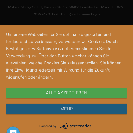
Mabuse-Verlag GmbH
,
Kasseler Str. 1 a
,
60486 Frankfurt am Main
,
Tel: 069 -
707996 - 0
,
E-Mail:
info@mabuse-verlag.de
Um unsere Webseiten für Sie optimal zu gestalten und
fortlaufend zu verbessern, verwenden wir Cookies. Durch
Bestätigen des Buttons »Akzeptieren« stimmen Sie der
Verwendung zu. Über den Button »mehr« können Sie
auswählen, welche Cookies Sie zulassen wollen. Sie können
Ihre Einwilligung jederzeit mit Wirkung für die Zukunft
widerrufen oder ändern.
ALLE AKZEPTIEREN
MEHR
Powered by