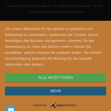
Mabuse-Verlag GmbH
,
Kasseler Str. 1 a
,
60486 Frankfurt am Main
,
Tel: 069 -
707996 - 0
,
E-Mail:
info@mabuse-verlag.de
Um unsere Webseiten für Sie optimal zu gestalten und
fortlaufend zu verbessern, verwenden wir Cookies. Durch
Bestätigen des Buttons »Akzeptieren« stimmen Sie der
Verwendung zu. Über den Button »mehr« können Sie
auswählen, welche Cookies Sie zulassen wollen. Sie können
Ihre Einwilligung jederzeit mit Wirkung für die Zukunft
widerrufen oder ändern.
ALLE AKZEPTIEREN
MEHR
Powered by