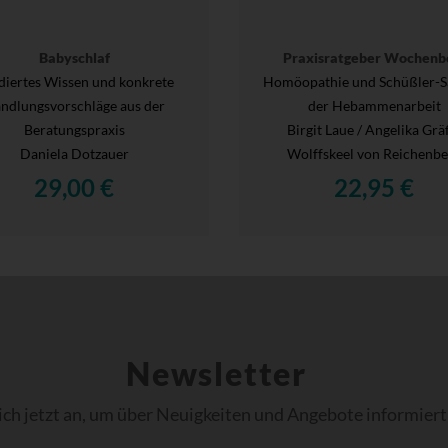
Babyschlaf
Praxisratgeber Wochenb
diertes Wissen und konkrete
Homöopathie und Schüßler-Sa
ndlungsvorschläge aus der
der Hebammenarbeit
Beratungspraxis
Birgit Laue / Angelika Grä
Daniela Dotzauer
Wolffskeel von Reichenbe
29,00 €
22,95 €
Newsletter
ich jetzt an, um über Neuigkeiten und Angebote informiert