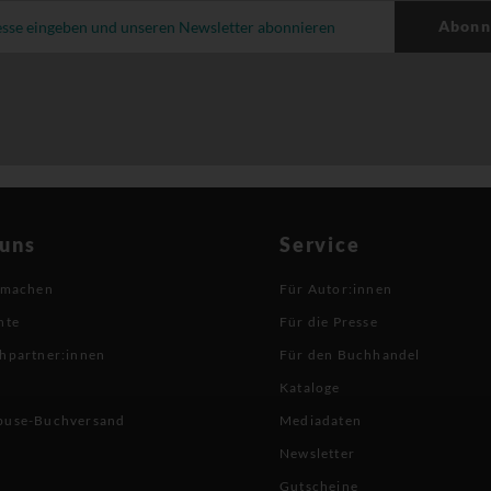
Abonn
 uns
Service
 machen
Für Autor:innen
hte
Für die Presse
hpartner:innen
Für den Buchhandel
Kataloge
buse-Buchversand
Mediadaten
Newsletter
Gutscheine