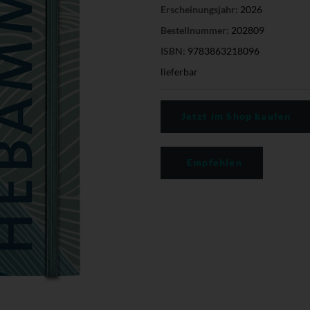
Erscheinungsjahr:
2026
Bestellnummer:
202809
ISBN:
9783863218096
lieferbar
Jetzt im Shop kaufen
Empfehlen