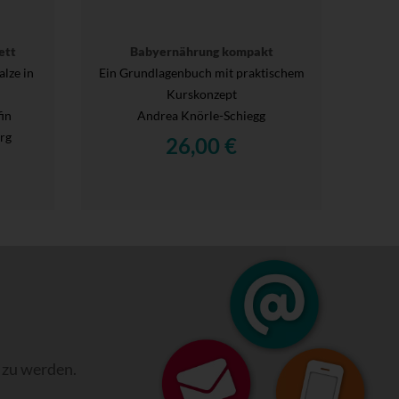
ett
Babyernährung kompakt
lze in
Ein Grundlagenbuch mit praktischem
Kurskonzept
fin
Andrea Knörle-Schiegg
rg
26,00 €
 zu werden.