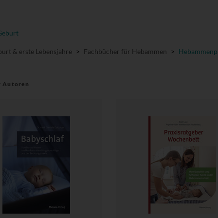
Geburt
urt & erste Lebensjahre
>
Fachbücher für Hebammen
>
Hebammenpr
r Autoren