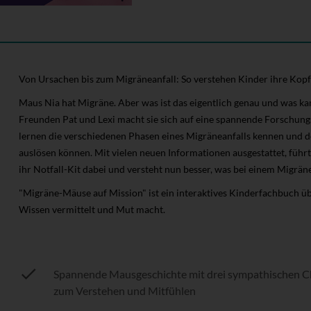
Von Ursachen bis zum Migräneanfall: So verstehen Kinder ihre Kop
Maus Nia hat Migräne. Aber was ist das eigentlich genau und was k
Freunden Pat und Lexi macht sie sich auf eine spannende Forschung
lernen die verschiedenen Phasen eines Migräneanfalls kennen und d
auslösen können. Mit vielen neuen Informationen ausgestattet, führ
ihr Notfall-Kit dabei und versteht nun besser, was bei einem Migrän
"Migräne-Mäuse auf Mission" ist ein interaktives Kinderfachbuch ü
Wissen vermittelt und Mut macht.
Spannende Mausgeschichte mit drei sympathischen C
zum Verstehen und Mitfühlen