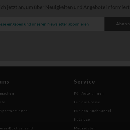
ich jetzt an, um über Neuigkeiten und Angebote informiert
Abonn
 uns
Service
 machen
Für Autor:innen
hte
Für die Presse
hpartner:innen
Für den Buchhandel
Kataloge
buse-Buchversand
Mediadaten