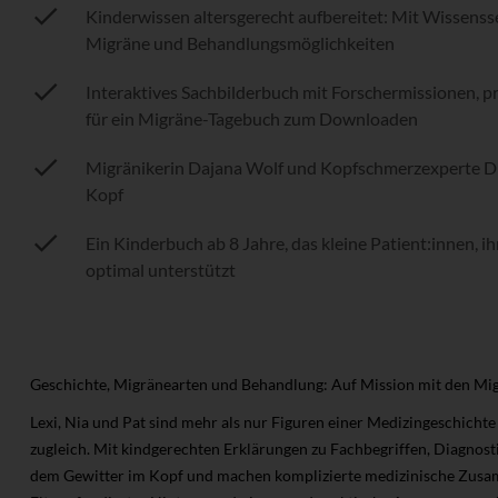
Kinderwissen altersgerecht aufbereitet: Mit Wissenss
Migräne und Behandlungsmöglichkeiten
Interaktives Sachbilderbuch mit Forschermissionen, p
für ein Migräne-Tagebuch zum Downloaden
Migränikerin Dajana Wolf und Kopfschmerzexperte Dr.
Kopf
Ein Kinderbuch ab 8 Jahre, das kleine Patient:innen, i
optimal unterstützt
Geschichte, Migränearten und Behandlung: Auf Mission mit den M
Lexi, Nia und Pat sind mehr als nur Figuren einer Medizingeschich
zugleich. Mit kindgerechten Erklärungen zu Fachbegriffen, Diagnost
dem Gewitter im Kopf und machen komplizierte medizinische Zusam