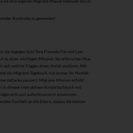
e sie ihre eigenen Migräne-Mäuse liebevoll durch
 wieder Kontrolle zu gewinnen!
nn sie dagegen tun? Ihre Freunde Pat und Lexi
f zu einer wichtigen Mission: Sie erforschen Nias
auf, welche Trigger einen Anfall auslösen. Mit
etzt ein Migräne-Tagebuch, hat immer ihr Notfall-
hmerzattacke passiert. Migräne-Mission erfüllt!
rn in diesem interaktiven Kinderfachbuch mit
kindgerecht und aufschlussreich zusammen.
den Fachteil an die Eltern, sodass die kleinen