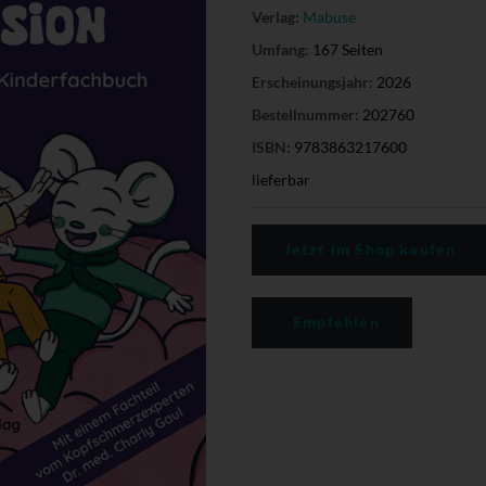
Verlag:
Mabuse
Umfang:
167 Seiten
Erscheinungsjahr:
2026
Bestellnummer:
202760
ISBN:
9783863217600
lieferbar
Jetzt im Shop kaufen
Empfehlen