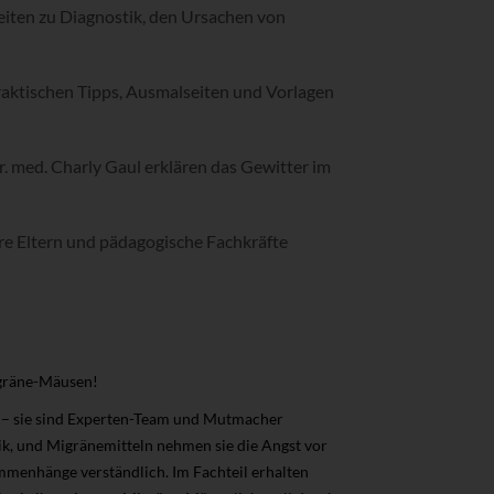
eiten zu Diagnostik, den Ursachen von
raktischen Tipps, Ausmalseiten und Vorlagen
 med. Charly Gaul erklären das Gewitter im
hre Eltern und pädagogische Fachkräfte
igräne-Mäusen!
te – sie sind Experten-Team und Mutmacher
ik, und Migränemitteln nehmen sie die Angst vor
menhänge verständlich. Im Fachteil erhalten