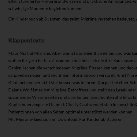
Eltern fundiertes Hintergrundwissen und praktische Anregungen, wi
schwierige Momente begleiten können.
Ein Kinderbuch ab 8 Jahren, das zeigt: Migräne verstehen bedeutet,
Klappentexte
Maus Nia hat Migräne. Aber was ist das eigentlich genau und was ka
wollen ihr gern helfen. Zusammen machen sich die drei Spürnasen au
Gehirn, lernen die verschiedenen Migräne-Phasen kennen und decken 
ganz vielen neuen und wichtigen Informationen versorgt, führt Nia j
Kit dabei und versteht viel besser, was in ihrem Körper bei einer Sc
Dajana Wolf ist selbst Migräne-Betroffene und stellt den Lesekinde
spannenden Wissensseiten und drei kurzen Geschichten alle Infos 
Kopfschmerzexperte Dr. med. Charly Gaul wendet sich im anschließen
Patient:innen von allen Seiten optimal unterstützt werden können.
Mit Migräne-Tagebuch im Download. Für Kinder ab 8 Jahren.