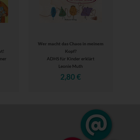
Wer macht das Chaos in meinem
vt!
Kopf?
gner
ADHS für Kinder erklärt
Leonie Muth
2,80 €