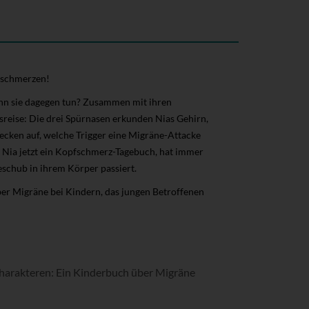
fschmerzen!
ann sie dagegen tun? Zusammen mit ihren
sreise: Die drei Spürnasen erkunden Nias Gehirn,
ecken auf, welche Trigger eine Migräne-Attacke
t Nia jetzt ein Kopfschmerz-Tagebuch, hat immer
eschub in ihrem Körper passiert.
ber Migräne bei Kindern, das jungen Betroffenen
harakteren: Ein Kinderbuch über Migräne