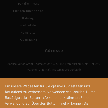
Für die Presse
Für den Buchhandel
Kataloge
Mediadaten
Newsletter
Gutscheine
Adresse
Mabuse-Verlag GmbH
,
Kasseler Str. 1 a
,
60486 Frankfurt am Main
,
Tel: 069 -
707996 - 0
,
E-Mail:
info@mabuse-verlag.de
Um unsere Webseiten für Sie optimal zu gestalten und
fortlaufend zu verbessern, verwenden wir Cookies. Durch
Bestätigen des Buttons »Akzeptieren« stimmen Sie der
Verwendung zu. Über den Button »mehr« können Sie