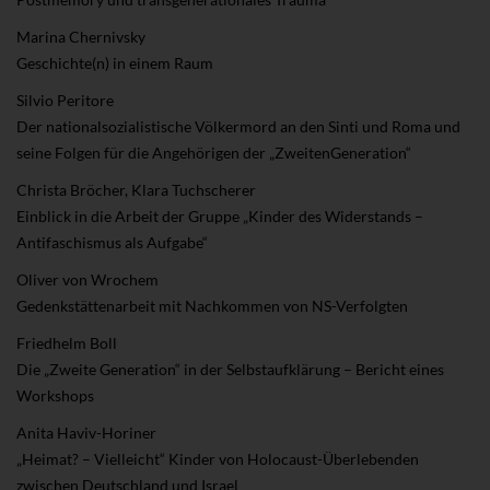
Marina Chernivsky
Geschichte(n) in einem Raum
Silvio Peritore
Der nationalsozialistische Völkermord an den Sinti und Roma und
seine Folgen für die Angehörigen der „ZweitenGeneration“
Christa Bröcher, Klara Tuchscherer
Einblick in die Arbeit der Gruppe „Kinder des Widerstands –
Antifaschismus als Aufgabe“
Oliver von Wrochem
Gedenkstättenarbeit mit Nachkommen von NS-Verfolgten
Friedhelm Boll
Die „Zweite Generation“ in der Selbstaufklärung – Bericht eines
Workshops
Anita Haviv-Horiner
„Heimat? – Vielleicht“ Kinder von Holocaust-Überlebenden
zwischen Deutschland und Israel