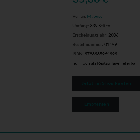
Verlag:
Mabuse
Umfang:
339 Seiten
Erscheinungsjahr:
2006
Bestellnummer:
01199
ISBN:
9783935964999
nur noch als Restauflage lieferbar
Jetzt im Shop kaufen
Empfehlen