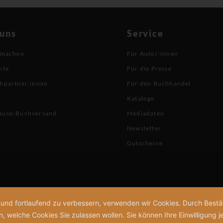
 uns
Service
 machen
Für Autor:innen
hte
Für die Presse
hpartner:innen
Für den Buchhandel
Kataloge
buse-Buchversand
Mediadaten
Newsletter
Gutscheine
n und fortlaufend zu verbessern, verwenden wir Cookies. Durch Bes
welche Cookies Sie zulassen wollen. Sie können Ihre Einwilligung je