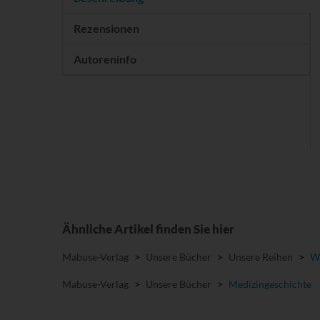
Rezensionen
Autoreninfo
Ähnliche Artikel finden Sie hier
Mabuse-Verlag
>
Unsere Bücher
>
Unsere Reihen
>
Wi
Mabuse-Verlag
>
Unsere Bücher
>
Medizingeschichte