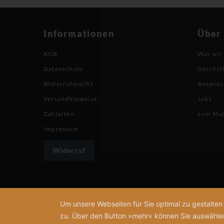
Informationen
Über
AGB
Was wir
Datenschutz
Geschic
Widerrufsrecht
Ansprec
Versandhinweise
Jobs
Zahlarten
zum Ma
Impressum
Widerruf
Um unsere Webseiten für Sie optimal zu gestalte
zu. Über den Button »mehr« können Sie auswählen, 