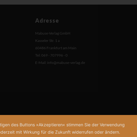
Adresse
Mabuse-Verlag GmbH
Kasseler Str. 1 a
60486 Frankfurt am Main
Tel: 069 - 707996 - 0
E-Mail:
info@mabuse-verlag.de
tätigen des Buttons »Akzeptieren« stimmen Sie der Verwendung
derzeit mit Wirkung für die Zukunft widerrufen oder ändern.