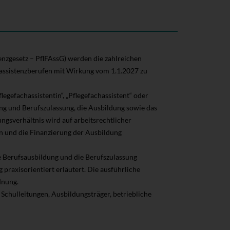
enzgesetz – PflFAssG) werden die zahlreichen
eassistenzberufen mit Wirkung vom 1.1.2027 zu
egefachassistentin“, „Pflegefachassistent“ oder
ng und Berufszulassung, die Ausbildung sowie das
ngsverhältnis wird auf arbeitsrechtlicher
n und die Finanzierung der Ausbildung
 Berufsausbildung und die Berufszulassung
praxisorientiert erläutert. Die ausführliche
dnung.
Schulleitungen, Ausbildungsträger, betriebliche