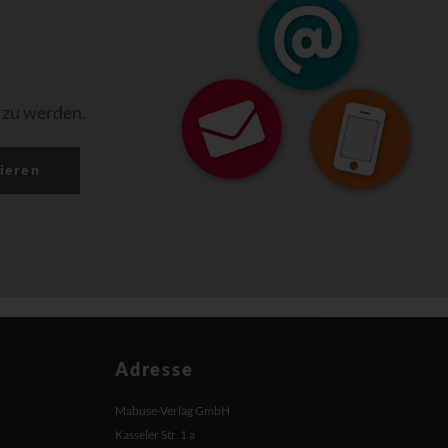
 zu werden.
ieren
Adresse
Mabuse-Verlag GmbH
Kasseler Str. 1 a