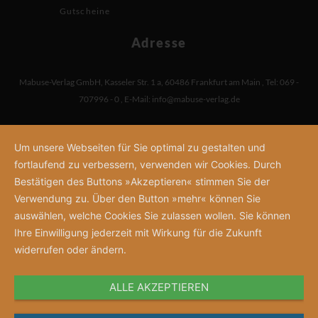
Gutscheine
Adresse
Mabuse-Verlag GmbH
,
Kasseler Str. 1 a
,
60486 Frankfurt am Main
,
Tel: 069 -
707996 - 0
,
E-Mail:
info@mabuse-verlag.de
Um unsere Webseiten für Sie optimal zu gestalten und
fortlaufend zu verbessern, verwenden wir Cookies. Durch
Bestätigen des Buttons »Akzeptieren« stimmen Sie der
Verwendung zu. Über den Button »mehr« können Sie
auswählen, welche Cookies Sie zulassen wollen. Sie können
Ihre Einwilligung jederzeit mit Wirkung für die Zukunft
widerrufen oder ändern.
ALLE AKZEPTIEREN