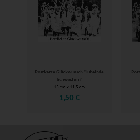
Postkarte Glückwunsch "Jubelnde
Post
Schwestern"
15 cm x 11,5 cm
1,50 €