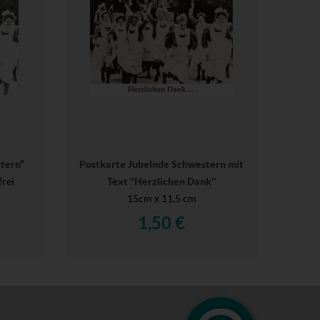
tern“
Postkarte Jubelnde Schwestern mit
frei
Text "Herzlichen Dank"
15cm x 11,5 cm
1,50 €