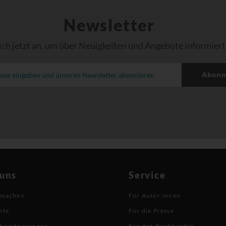
Newsletter
ich jetzt an, um über Neuigkeiten und Angebote informiert
Abonn
 uns
Service
 machen
Für Autor:innen
hte
Für die Presse
hpartner:innen
Für den Buchhandel